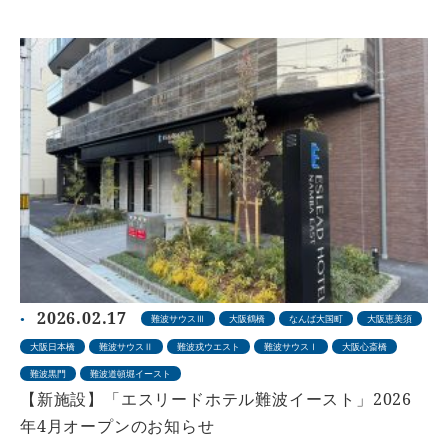
2026.02.17
難波サウスⅢ
大阪鶴橋
なんば大国町
大阪恵美須
大阪日本橋
難波サウスⅡ
難波戎ウエスト
難波サウスⅠ
大阪心斎橋
難波黒門
難波道頓堀イースト
【新施設】「エスリードホテル難波イースト」2026
年4月オープンのお知らせ