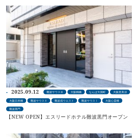
2025.09.12
難波サウスⅢ
大阪鶴橋
なんば大国町
大阪恵美須
大阪日本橋
難波サウスⅡ
難波戎ウエスト
難波サウスⅠ
大阪心斎橋
難波黒門
【NEW OPEN】エスリードホテル難波黒門オープン