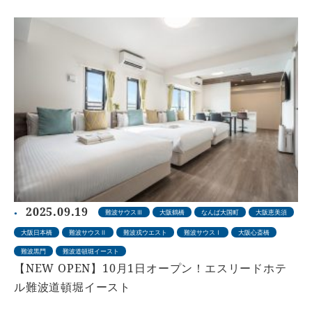
2025.09.19
難波サウスⅢ
大阪鶴橋
なんば大国町
大阪恵美須
大阪日本橋
難波サウスⅡ
難波戎ウエスト
難波サウスⅠ
大阪心斎橋
難波黒門
難波道頓堀イースト
【NEW OPEN】10月1日オープン！エスリードホテ
ル難波道頓堀イースト