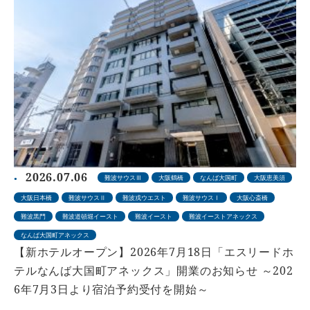
2026.07.06
難波サウスⅢ
大阪鶴橋
なんば大国町
大阪恵美須
大阪日本橋
難波サウスⅡ
難波戎ウエスト
難波サウスⅠ
大阪心斎橋
難波黒門
難波道頓堀イースト
難波イースト
難波イーストアネックス
なんば大国町アネックス
【新ホテルオープン】2026年7月18日「エスリードホ
テルなんば大国町アネックス」開業のお知らせ ～202
6年7月3日より宿泊予約受付を開始～