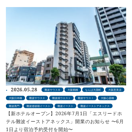
2026.05.28
難波サウスⅢ
大阪鶴橋
なんば大国町
大阪恵美須
大阪日本橋
難波サウスⅡ
難波戎ウエスト
難波サウスⅠ
大阪心斎橋
難波黒門
難波道頓堀イースト
難波イースト
難波イーストアネックス
【新ホテルオープン】2026年7月1日「エスリードホ
テル難波イーストアネックス」開業のお知らせ 〜6月
1日より宿泊予約受付を開始〜