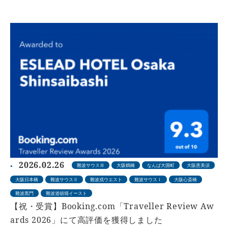
2026.02.26
難波サウスⅢ
大阪鶴橋
なんば大国町
大阪恵美須
大阪日本橋
難波サウスⅡ
難波戎ウエスト
難波サウスⅠ
大阪心斎橋
難波黒門
難波道頓堀イースト
【祝・受賞】Booking.com「Traveller Review Aw
ards 2026」にて高評価を獲得しました