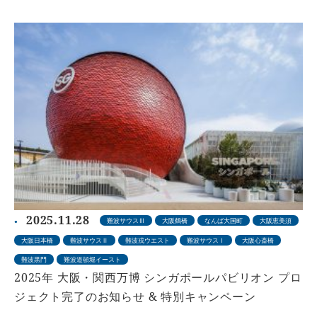
2025.11.28
難波サウスⅢ
大阪鶴橋
なんば大国町
大阪恵美須
大阪日本橋
難波サウスⅡ
難波戎ウエスト
難波サウスⅠ
大阪心斎橋
難波黒門
難波道頓堀イースト
2025年 大阪・関西万博 シンガポールパビリオン プロ
ジェクト完了のお知らせ & 特別キャンペーン