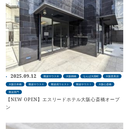
2025.09.12
難波サウスⅢ
大阪鶴橋
なんば大国町
大阪恵美須
大阪日本橋
難波サウスⅡ
難波戎ウエスト
難波サウスⅠ
大阪心斎橋
難波黒門
【NEW OPEN】エスリードホテル大阪心斎橋オープ
ン