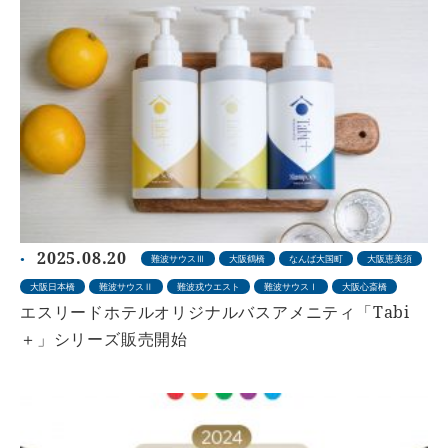
2025.08.20
難波サウスⅢ
大阪鶴橋
なんば大国町
大阪恵美須
大阪日本橋
難波サウスⅡ
難波戎ウエスト
難波サウスⅠ
大阪心斎橋
エスリードホテルオリジナルバスアメニティ「Tabi
＋」シリーズ販売開始