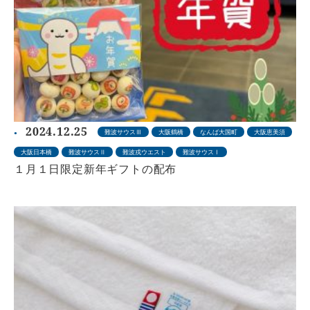
2024.12.25
難波サウスⅢ
大阪鶴橋
なんば大国町
大阪恵美須
大阪日本橋
難波サウスⅡ
難波戎ウエスト
難波サウスⅠ
１月１日限定新年ギフトの配布