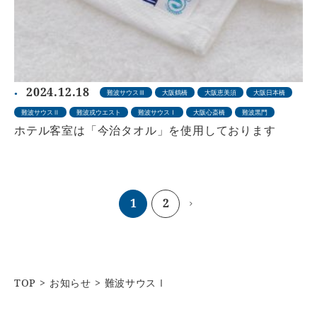
2024.12.18
難波サウスⅢ
大阪鶴橋
大阪恵美須
大阪日本橋
難波サウスⅡ
難波戎ウエスト
難波サウスⅠ
大阪心斎橋
難波黒門
ホテル客室は「今治タオル」を使用しております
1
2
TOP
お知らせ
難波サウスⅠ