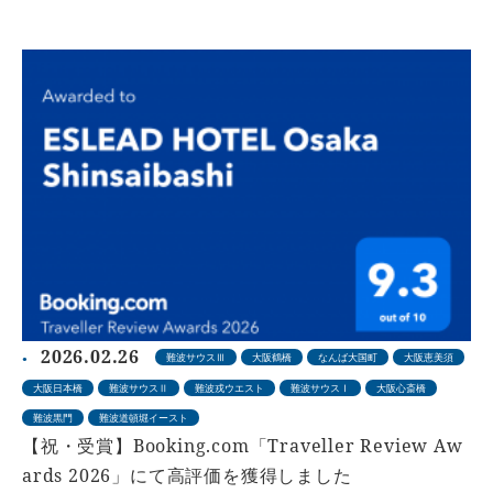
2026.02.26
難波サウスⅢ
大阪鶴橋
なんば大国町
大阪恵美須
大阪日本橋
難波サウスⅡ
難波戎ウエスト
難波サウスⅠ
大阪心斎橋
難波黒門
難波道頓堀イースト
【祝・受賞】Booking.com「Traveller Review Aw
ards 2026」にて高評価を獲得しました