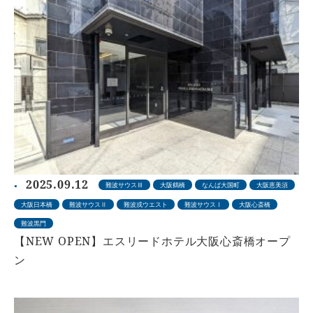
2025.09.12
難波サウスⅢ
大阪鶴橋
なんば大国町
大阪恵美須
大阪日本橋
難波サウスⅡ
難波戎ウエスト
難波サウスⅠ
大阪心斎橋
難波黒門
【NEW OPEN】エスリードホテル大阪心斎橋オープ
ン