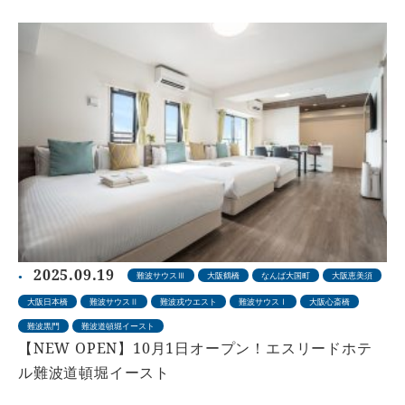
2025.09.19
難波サウスⅢ
大阪鶴橋
なんば大国町
大阪恵美須
大阪日本橋
難波サウスⅡ
難波戎ウエスト
難波サウスⅠ
大阪心斎橋
難波黒門
難波道頓堀イースト
【NEW OPEN】10月1日オープン！エスリードホテ
ル難波道頓堀イースト