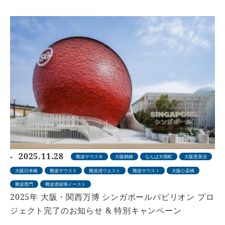
2025.11.28
難波サウスⅢ
大阪鶴橋
なんば大国町
大阪恵美須
大阪日本橋
難波サウスⅡ
難波戎ウエスト
難波サウスⅠ
大阪心斎橋
難波黒門
難波道頓堀イースト
2025年 大阪・関西万博 シンガポールパビリオン プロ
ジェクト完了のお知らせ & 特別キャンペーン