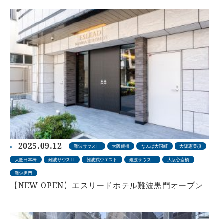
2025.09.12
難波サウスⅢ
大阪鶴橋
なんば大国町
大阪恵美須
大阪日本橋
難波サウスⅡ
難波戎ウエスト
難波サウスⅠ
大阪心斎橋
難波黒門
【NEW OPEN】エスリードホテル難波黒門オープン