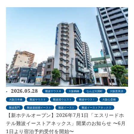
2026.05.28
難波サウスⅢ
大阪鶴橋
なんば大国町
大阪恵美須
大阪日本橋
難波サウスⅡ
難波戎ウエスト
難波サウスⅠ
大阪心斎橋
難波黒門
難波道頓堀イースト
難波イースト
難波イーストアネックス
【新ホテルオープン】2026年7月1日「エスリードホ
テル難波イーストアネックス」開業のお知らせ 〜6月
1日より宿泊予約受付を開始〜