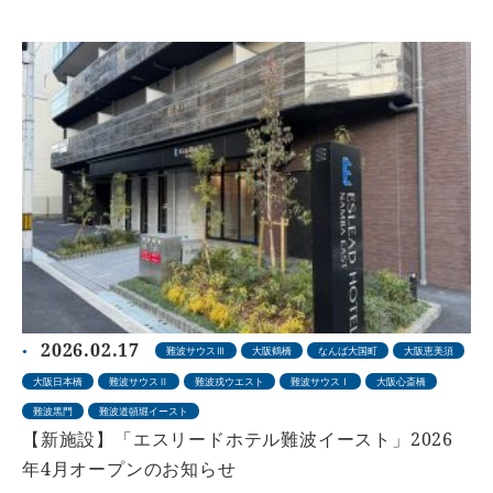
2026.02.17
難波サウスⅢ
大阪鶴橋
なんば大国町
大阪恵美須
大阪日本橋
難波サウスⅡ
難波戎ウエスト
難波サウスⅠ
大阪心斎橋
難波黒門
難波道頓堀イースト
【新施設】「エスリードホテル難波イースト」2026
年4月オープンのお知らせ