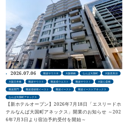
2026.07.06
難波サウスⅢ
大阪鶴橋
なんば大国町
大阪恵美須
大阪日本橋
難波サウスⅡ
難波戎ウエスト
難波サウスⅠ
大阪心斎橋
難波黒門
難波道頓堀イースト
難波イースト
難波イーストアネックス
なんば大国町アネックス
【新ホテルオープン】2026年7月18日「エスリードホ
テルなんば大国町アネックス」開業のお知らせ ～202
6年7月3日より宿泊予約受付を開始～