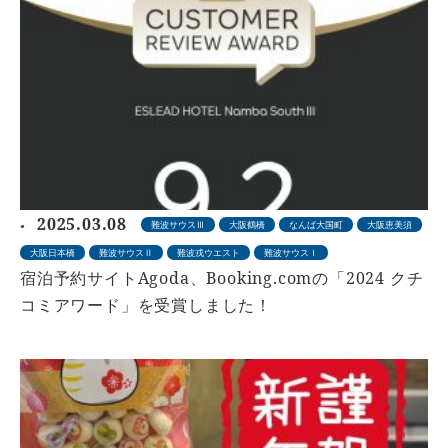
2025.03.08
難波サウスⅢ
大阪鶴橋
なんば大国町
大阪恵美須
大阪日本橋
難波サウスⅡ
難波戎ウエスト
難波サウスⅠ
宿泊予約サイトAgoda、Booking.comの「2024 クチ
コミアワード」を受賞しました！