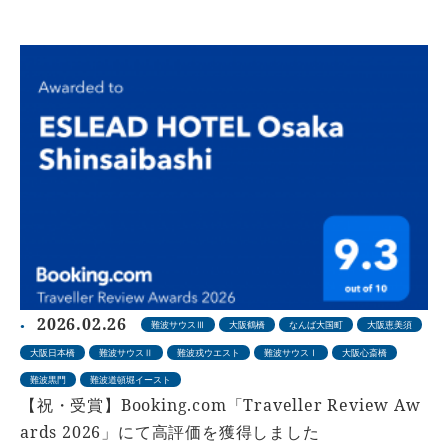
2026.02.26
難波サウスⅢ
大阪鶴橋
なんば大国町
大阪恵美須
大阪日本橋
難波サウスⅡ
難波戎ウエスト
難波サウスⅠ
大阪心斎橋
難波黒門
難波道頓堀イースト
【祝・受賞】Booking.com「Traveller Review Aw
ards 2026」にて高評価を獲得しました