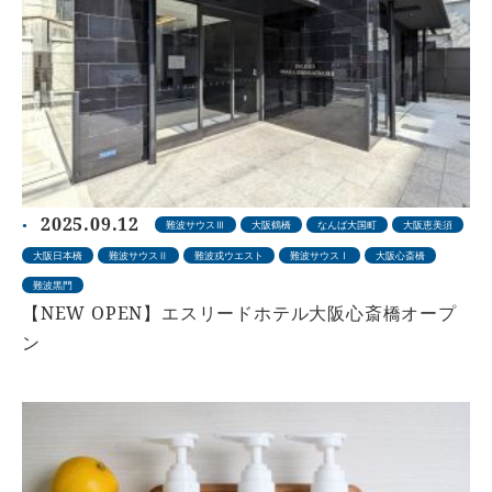
2025.09.12
難波サウスⅢ
大阪鶴橋
なんば大国町
大阪恵美須
大阪日本橋
難波サウスⅡ
難波戎ウエスト
難波サウスⅠ
大阪心斎橋
難波黒門
【NEW OPEN】エスリードホテル大阪心斎橋オープ
ン