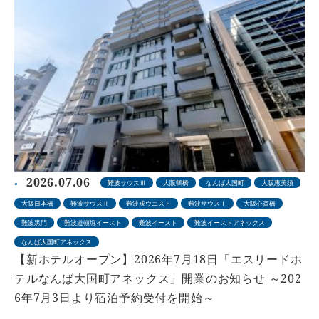
2026.07.06
難波サウスⅢ
大阪鶴橋
なんば大国町
大阪恵美須
大阪日本橋
難波サウスⅡ
難波戎ウエスト
難波サウスⅠ
大阪心斎橋
難波黒門
難波道頓堀イースト
難波イースト
難波イーストアネックス
なんば大国町アネックス
【新ホテルオープン】2026年7月18日「エスリードホ
テルなんば大国町アネックス」開業のお知らせ ～202
6年7月3日より宿泊予約受付を開始～