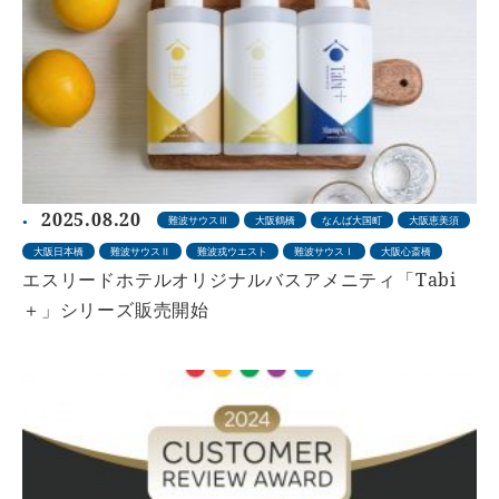
2025.08.20
難波サウスⅢ
大阪鶴橋
なんば大国町
大阪恵美須
大阪日本橋
難波サウスⅡ
難波戎ウエスト
難波サウスⅠ
大阪心斎橋
エスリードホテルオリジナルバスアメニティ「Tabi
＋」シリーズ販売開始