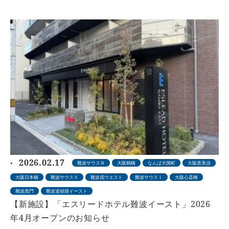
2026.02.17
難波サウスⅢ
大阪鶴橋
なんば大国町
大阪恵美須
大阪日本橋
難波サウスⅡ
難波戎ウエスト
難波サウスⅠ
大阪心斎橋
難波黒門
難波道頓堀イースト
【新施設】「エスリードホテル難波イースト」2026
年4月オープンのお知らせ