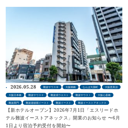
2026.05.28
難波サウスⅢ
大阪鶴橋
なんば大国町
大阪恵美須
大阪日本橋
難波サウスⅡ
難波戎ウエスト
難波サウスⅠ
大阪心斎橋
難波黒門
難波道頓堀イースト
難波イースト
難波イーストアネックス
【新ホテルオープン】2026年7月1日「エスリードホ
テル難波イーストアネックス」開業のお知らせ 〜6月
1日より宿泊予約受付を開始〜