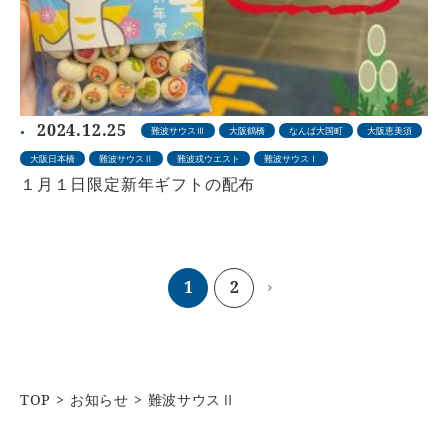
2024.12.25
難波サウスⅢ
大阪鶴橋
なんば大国町
大阪恵美須
大阪日本橋
難波サウスⅡ
難波戎ウエスト
難波サウスⅠ
１月１日限定新年ギフトの配布
1
2
TOP
お知らせ
難波サウスⅡ