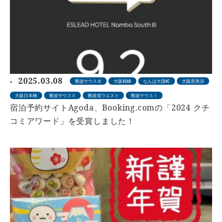
2025.03.08
難波サウスⅢ
大阪鶴橋
なんば大国町
大阪恵美須
大阪日本橋
難波サウスⅡ
難波戎ウエスト
難波サウスⅠ
宿泊予約サイトAgoda、Booking.comの「2024 クチ
コミアワード」を受賞しました！