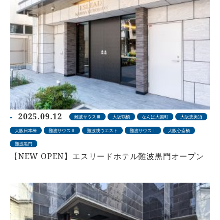
2025.09.12
難波サウスⅢ
大阪鶴橋
なんば大国町
大阪恵美須
大阪日本橋
難波サウスⅡ
難波戎ウエスト
難波サウスⅠ
大阪心斎橋
難波黒門
【NEW OPEN】エスリードホテル難波黒門オープン