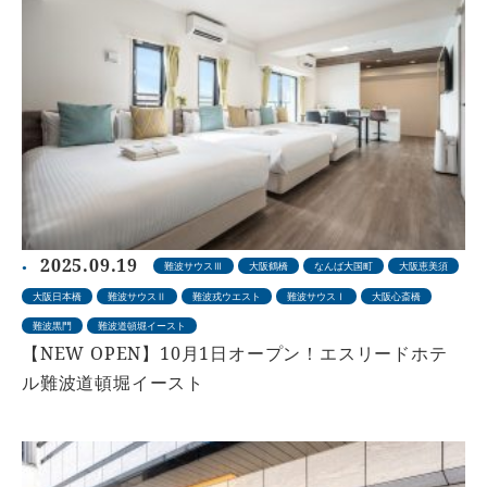
2025.09.19
難波サウスⅢ
大阪鶴橋
なんば大国町
大阪恵美須
大阪日本橋
難波サウスⅡ
難波戎ウエスト
難波サウスⅠ
大阪心斎橋
難波黒門
難波道頓堀イースト
【NEW OPEN】10月1日オープン！エスリードホテ
ル難波道頓堀イースト