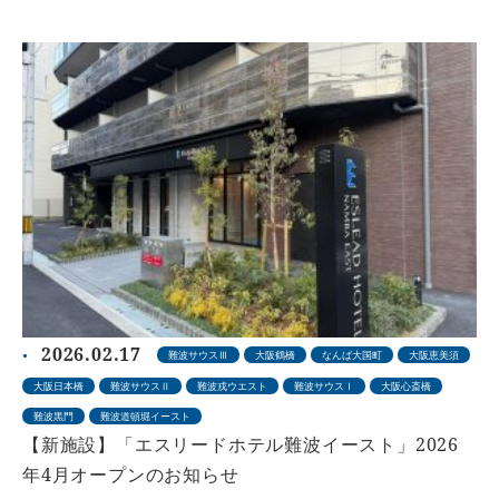
2026.02.17
難波サウスⅢ
大阪鶴橋
なんば大国町
大阪恵美須
大阪日本橋
難波サウスⅡ
難波戎ウエスト
難波サウスⅠ
大阪心斎橋
難波黒門
難波道頓堀イースト
【新施設】「エスリードホテル難波イースト」2026
年4月オープンのお知らせ