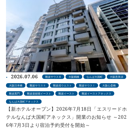
2026.07.06
難波サウスⅢ
大阪鶴橋
なんば大国町
大阪恵美須
大阪日本橋
難波サウスⅡ
難波戎ウエスト
難波サウスⅠ
大阪心斎橋
難波黒門
難波道頓堀イースト
難波イースト
難波イーストアネックス
なんば大国町アネックス
【新ホテルオープン】2026年7月18日「エスリードホ
テルなんば大国町アネックス」開業のお知らせ ～202
6年7月3日より宿泊予約受付を開始～