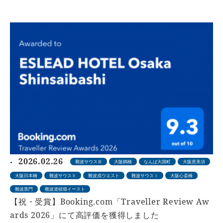
2026.02.26
難波サウスⅢ
大阪鶴橋
なんば大国町
大阪恵美須
大阪日本橋
難波サウスⅡ
難波戎ウエスト
難波サウスⅠ
大阪心斎橋
難波黒門
難波道頓堀イースト
【祝・受賞】Booking.com「Traveller Review Aw
ards 2026」にて高評価を獲得しました