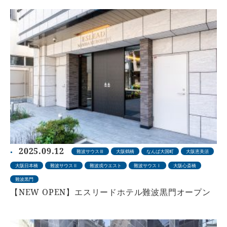
2025.09.12
難波サウスⅢ
大阪鶴橋
なんば大国町
大阪恵美須
大阪日本橋
難波サウスⅡ
難波戎ウエスト
難波サウスⅠ
大阪心斎橋
難波黒門
【NEW OPEN】エスリードホテル難波黒門オープン