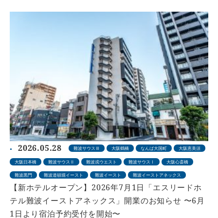
2026.05.28
難波サウスⅢ
大阪鶴橋
なんば大国町
大阪恵美須
大阪日本橋
難波サウスⅡ
難波戎ウエスト
難波サウスⅠ
大阪心斎橋
難波黒門
難波道頓堀イースト
難波イースト
難波イーストアネックス
【新ホテルオープン】2026年7月1日「エスリードホ
テル難波イーストアネックス」開業のお知らせ 〜6月
1日より宿泊予約受付を開始〜