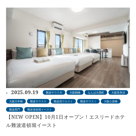
2025.09.19
難波サウスⅢ
大阪鶴橋
なんば大国町
大阪恵美須
大阪日本橋
難波サウスⅡ
難波戎ウエスト
難波サウスⅠ
大阪心斎橋
難波黒門
難波道頓堀イースト
【NEW OPEN】10月1日オープン！エスリードホテ
ル難波道頓堀イースト