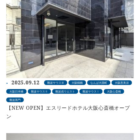
2025.09.12
難波サウスⅢ
大阪鶴橋
なんば大国町
大阪恵美須
大阪日本橋
難波サウスⅡ
難波戎ウエスト
難波サウスⅠ
大阪心斎橋
難波黒門
【NEW OPEN】エスリードホテル大阪心斎橋オープ
ン