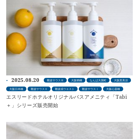
2025.08.20
難波サウスⅢ
大阪鶴橋
なんば大国町
大阪恵美須
大阪日本橋
難波サウスⅡ
難波戎ウエスト
難波サウスⅠ
大阪心斎橋
エスリードホテルオリジナルバスアメニティ「Tabi
＋」シリーズ販売開始