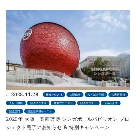
2025.11.28
難波サウスⅢ
大阪鶴橋
なんば大国町
大阪恵美須
大阪日本橋
難波サウスⅡ
難波戎ウエスト
難波サウスⅠ
大阪心斎橋
難波黒門
難波道頓堀イースト
2025年 大阪・関西万博 シンガポールパビリオン プロ
ジェクト完了のお知らせ & 特別キャンペーン