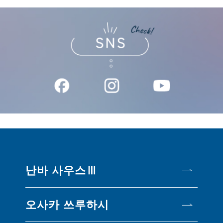
난바 사우스Ⅲ
오사카 쓰루하시