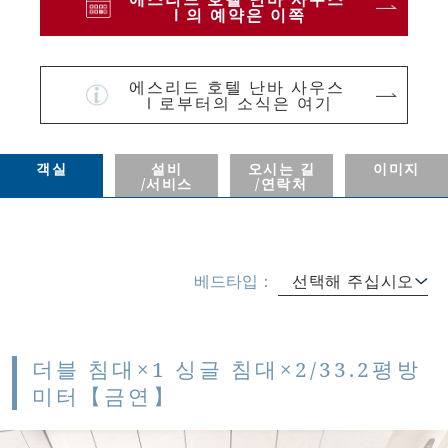
Ⅰ의 예약은 이쪽
에스리드 호텔 난바 사우스
Ⅰ로부터의 소식은 여기
객실
설비
오시는 길
이미지
/서비스
/연락처
베드타입：
선택해 주십시오
더블 침대×1 싱글 침대×2/33.2평방
미터【금연】