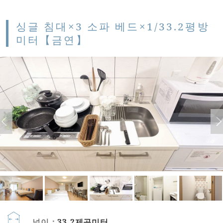
싱글 침대×3 소파 베드×1/33.2평방
미터【금연】
넓이：
33.2제곱미터