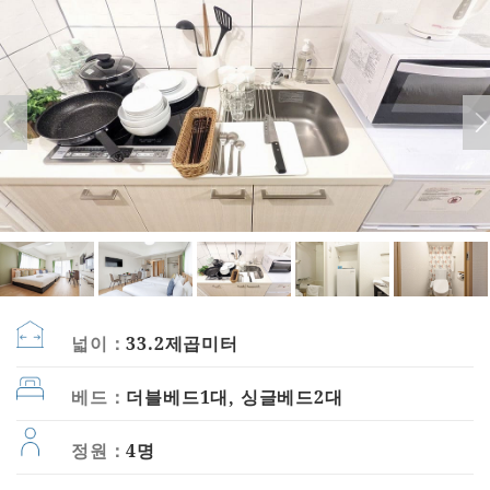
넓이：
33.2제곱미터
베드：
더블베드1대, 싱글베드2대
정원：
4명