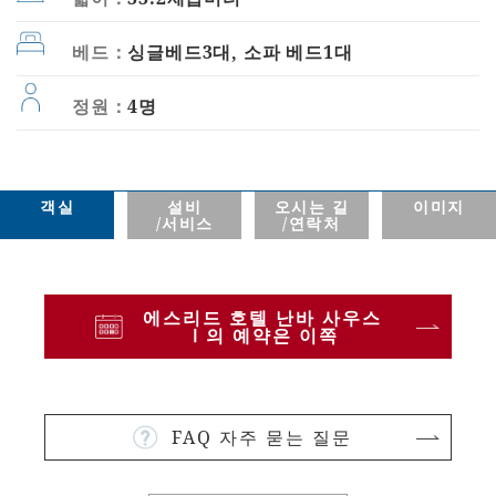
베드：
싱글베드3대, 소파 베드1대
정원：
4명
객실
설비
오시는 길
이미지
/서비스
/연락처
에스리드 호텔 난바 사우스
Ⅰ의 예약은 이쪽
FAQ 자주 묻는 질문