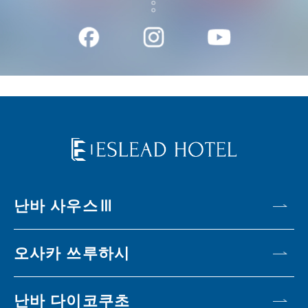
난바 사우스Ⅲ
오사카 쓰루하시
난바 다이코쿠초