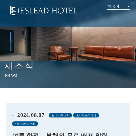
한국어
새소식
News
2024.08.07
난바 사우스Ⅲ
오사카 쓰루하시
난바 다이코쿠초
여름 한정 – 부채의 무료 배포 알림