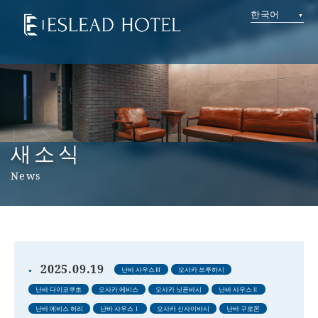
한국어
새소식
News
2025.09.19
난바 사우스Ⅲ
오사카 쓰루하시
난바 다이코쿠초
오사카 에비스
오사카 닛폰바시
난바 사우스Ⅱ
난바 에비스 허리
난바 사우스Ⅰ
오사카 신사이바시
난바 구로몬