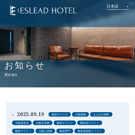
日本語
お知らせ
News
2025.09.19
難波サウスⅢ
大阪鶴橋
なんば大国町
大阪恵美須
大阪日本橋
難波サウスⅡ
難波戎ウエスト
難波サウスⅠ
大阪心斎橋
難波黒門
難波道頓堀イースト