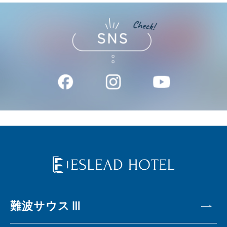
難波サウスⅢ