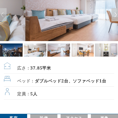
広さ：
37.85平米
ベッド：
ダブルベッド2台、ソファベッド1台
定員：
5人
客室
設備
アクセス
画像