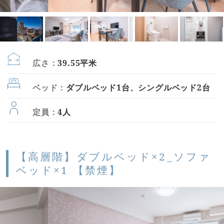
広さ：
39.55平米
ベッド：
ダブルベッド1台、シングルベッド2台
定員：
4人
【高層階】ダブルベッド×2_ソファ
ベッド×1 【禁煙】