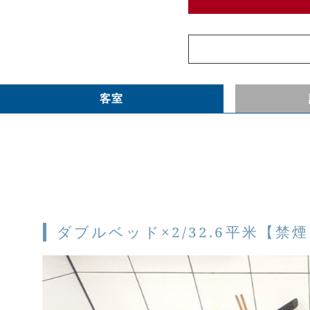
客室
ダブルベッド×2/32.6平米【禁