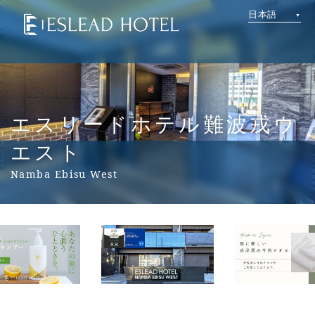
日本語
エスリードホテル難波戎ウ
エスト
Namba Ebisu West