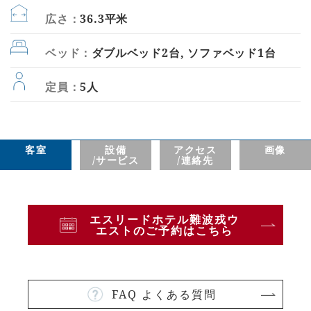
広さ：
36.3平米
ベッド：
ダブルベッド2台, ソファベッド1台
定員：
5人
客室
設備
アクセス
画像
/サービス
/連絡先
エスリードホテル難波戎ウ
エストのご予約はこちら
FAQ よくある質問