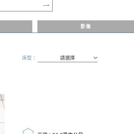
式
影像
床型：
請選擇