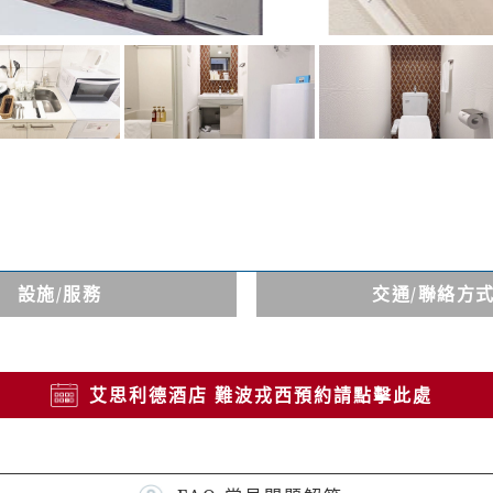
設施
/服務
交通
/聯絡方
艾思利德酒店 難波戎西預約請點擊此處