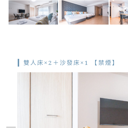
雙人床×2＋沙發床×1 【禁煙】