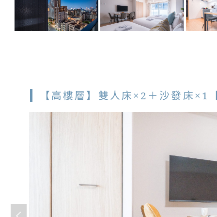
【高樓層】雙人床×2＋沙發床×1