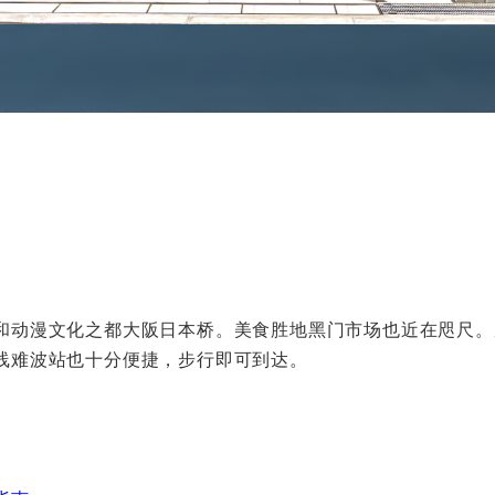
漫文化之都大阪日本桥。美食胜地黑门市场也近在咫尺。从酒店步
线难波站也十分便捷，步行即可到达。