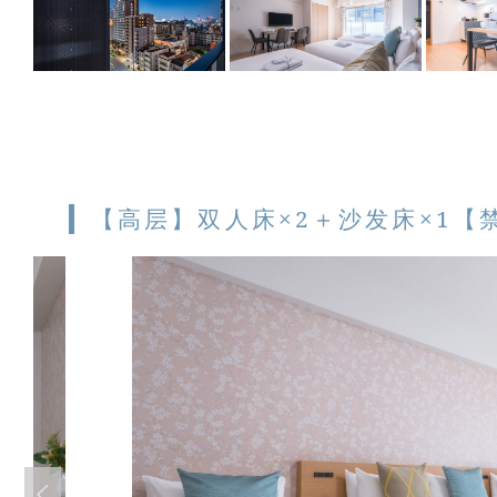
【高层】双人床×2＋沙发床×1【