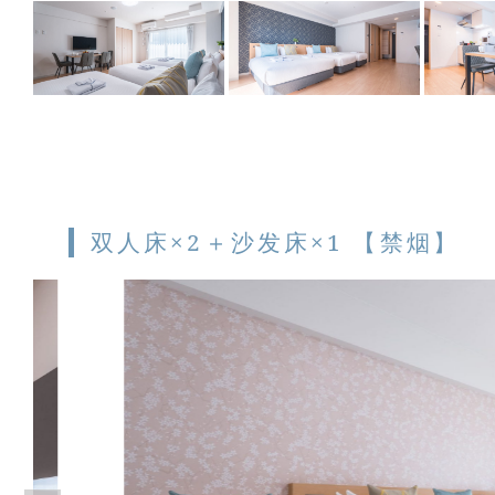
双人床×2＋沙发床×1 【禁烟】