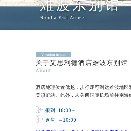
难波东别馆
Namba East Annex
Vacation Rental
关于艾思利德酒店难波东别馆
About
酒店地理位置优越，步行即可到达难波地区和动
美須町站。此外，从关西国际机场前往南海
报到
16:00～
退房
～10:00