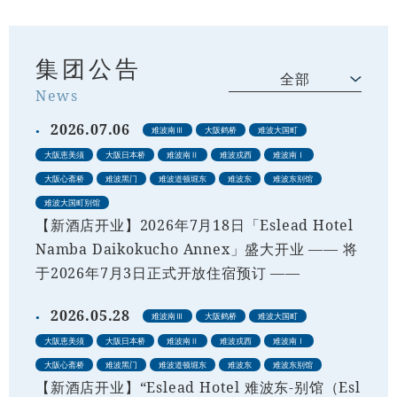
集团公告
全部
News
2026.07.06
难波南Ⅲ
大阪鹤桥
难波大国町
大阪恵美须
大阪日本桥
难波南Ⅱ
难波戎西
难波南Ⅰ
大阪心斋桥
难波黑门
难波道顿堀东
难波东
难波东别馆
难波大国町别馆
【新酒店开业】2026年7月18日「Eslead Hotel
Namba Daikokucho Annex」盛大开业 —— 将
于2026年7月3日正式开放住宿预订 ——
2026.05.28
难波南Ⅲ
大阪鹤桥
难波大国町
大阪恵美须
大阪日本桥
难波南Ⅱ
难波戎西
难波南Ⅰ
大阪心斋桥
难波黑门
难波道顿堀东
难波东
难波东别馆
【新酒店开业】“Eslead Hotel 难波东-别馆（Esl