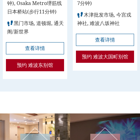
钟), Osaka Metro堺筋线
7分钟)
日本桥站(步行11分钟)
木津批发市场, 今宫戎
黑门市场, 道顿堀, 通天
神社, 难波八坂神社
阁/新世界
查看详情
查看详情
预约 难波大国町别馆
预约 难波东别馆