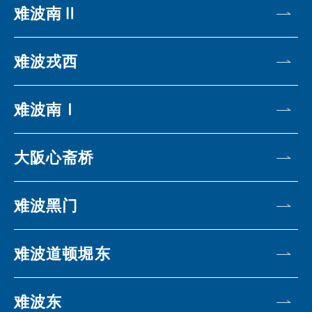
难波南Ⅱ
难波戎西
难波南Ⅰ
大阪心斋桥
难波黑门
难波道顿堀东
难波东