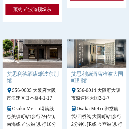
预约 难波道顿堀东
艾思利德酒店难波东别
艾思利德酒店难波大国
馆
町别馆
556-0005 大阪府大阪
556-0014 大阪府大阪
市浪速区日本桥4-1-17
市浪速区大国2-1-7
Osaka Metro堺筋线
Osaka Metro御堂筋
恵美須町站(步行7分钟),
线/四桥线 大国町站(步行
南海线 难波站(步行10分
2分钟), JR线 今宫站(步行