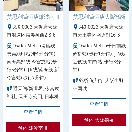
艾思利德酒店难波南Ⅲ
艾思利德酒店大阪鹤桥
556-0003 大阪府大阪
543-0023 大阪府大阪
市浪速区惠美须西2-8-6
市天王寺区网原町16-3
Osaka Metro堺筋线
Osaka Metro千日前线
恵美须町站(步行1分钟),
鹤桥站(步行1分钟), JR线/
南海高野线 今宫戎站(步
近铁线 鹤桥站(步行3分
行5分钟), JR线/南海线 新
钟)
今宫站(步行7分钟)
鹤桥商店街, 大阪生野
通天阁/新世界, 今宫戎
韩国城
神社, 天王寺公园, 日本桥
查看详情
查看详情
预约 大阪鹤桥
预约 难波南Ⅲ