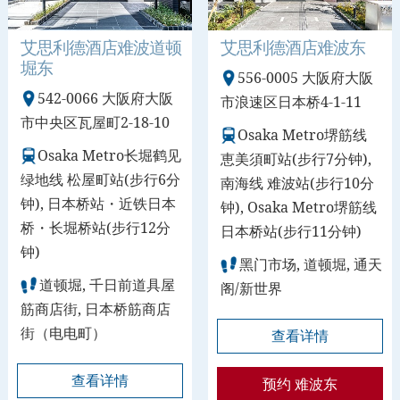
艾思利德酒店难波道顿
艾思利德酒店难波东
堀东
556-0005 大阪府大阪
542-0066 大阪府大阪
市浪速区日本桥4-1-11
市中央区瓦屋町2-18-10
Osaka Metro堺筋线
Osaka Metro长堀鹤见
恵美須町站(步行7分钟),
绿地线 松屋町站(步行6分
南海线 难波站(步行10分
钟), 日本桥站・近铁日本
钟), Osaka Metro堺筋线
桥・长堀桥站(步行12分
日本桥站(步行11分钟)
钟)
黑门市场, 道顿堀, 通天
道顿堀, 千日前道具屋
阁/新世界
筋商店街, 日本桥筋商店
街（电电町）
查看详情
查看详情
预约 难波东