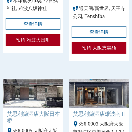
木津批发市场, 今宫戎
神社, 难波八坂神社
通天阁/新世界, 天王寺
公园, Tenshiba
查看详情
查看详情
预约 难波大国町
预约 大阪恵美须
艾思利德酒店大阪日本
艾思利德酒店难波南Ⅱ
桥
556-0003 大阪府大阪
556-0005 大阪府大阪
市浪速区惠美须西2-7-22