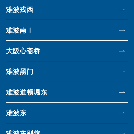
难波戎西
难波南Ⅰ
大阪心斋桥
难波黑门
难波道顿堀东
难波东
难波东别馆