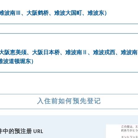
 难波南Ⅲ、大阪鹤桥、难波大国町、难波东
）
 大阪恵美须、大阪日本桥、难波南Ⅱ、难波戎西、难波
难波道顿堀东
）
入住前如何预先登记
中的预注册 URL