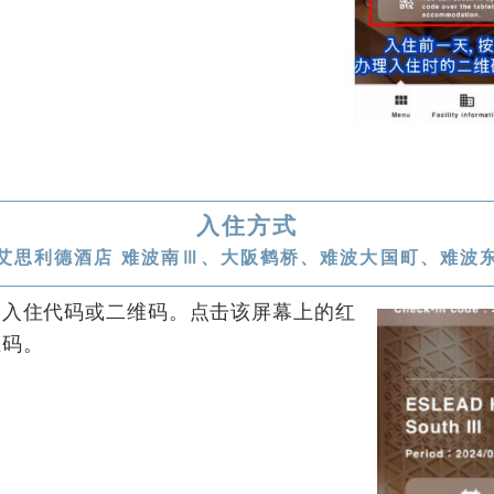
入住方式
艾思利德酒店 难波南Ⅲ、大阪鹤桥、难波大国町、难波
的入住代码或二维码。点击该屏幕上的红
维码。