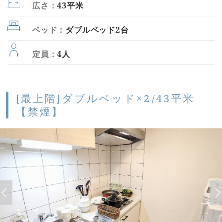
広さ：
43平米
ベッド：
ダブルベッド2台
定員：
4人
[最上階]ダブルベッド×2/43平米
【禁煙】