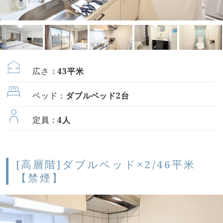
広さ：
43平米
ベッド：
ダブルベッド2台
定員：
4人
[高層階]ダブルベッド×2/46平米
【禁煙】