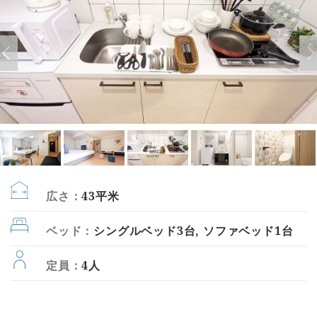
広さ：
43平米
ベッド：
シングルベッド3台, ソファベッド1台
定員：
4人