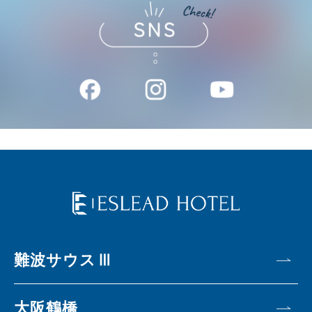
難波サウスⅢ
大阪鶴橋