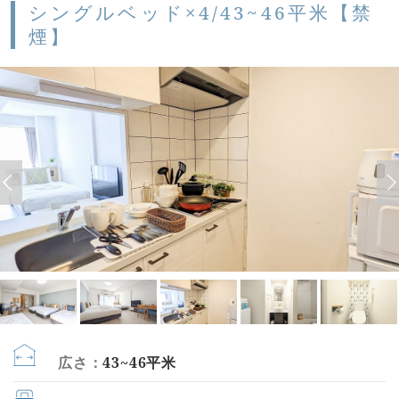
シングルベッド×4/43~46平米【禁
煙】
広さ：
43~46平米