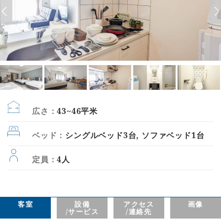
広さ：
43~46平米
ベッド：
シングルベッド3台, ソファベッド1台
定員：
4人
客室
設備
アクセス
画像
/サービス
/連絡先