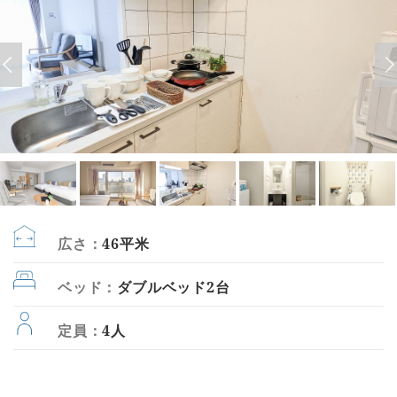
広さ：
46平米
ベッド：
ダブルベッド2台
定員：
4人