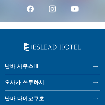
난바 사우스Ⅲ
오사카 쓰루하시
난바 다이코쿠초