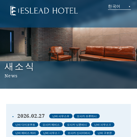
한국어
새소식
News
2026.02.27
난바 사우스Ⅲ
오사카 쓰루하시
난바 다이코쿠초
오사카 에비스
오사카 닛폰바시
난바 사우스Ⅱ
난바 에비스 허리
난바 사우스Ⅰ
오사카 신사이바시
난바 구로몬