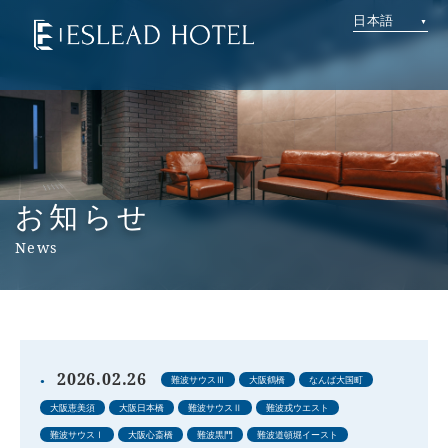
日本語
お知らせ
News
2026.02.26
難波サウスⅢ
大阪鶴橋
なんば大国町
大阪恵美須
大阪日本橋
難波サウスⅡ
難波戎ウエスト
難波サウスⅠ
大阪心斎橋
難波黒門
難波道頓堀イースト