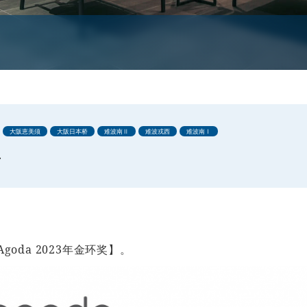
大阪恵美须
大阪日本桥
难波南Ⅱ
难波戎西
难波南Ⅰ
告
oda 2023年金环奖】。