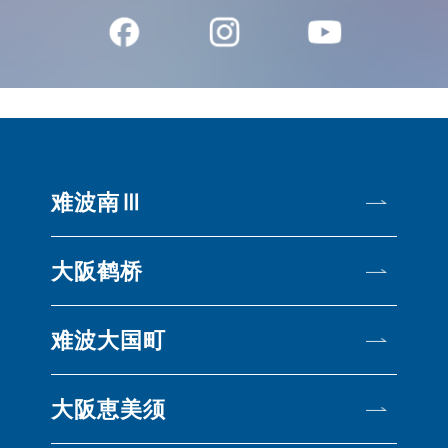
难波南Ⅲ
大阪鹤桥
难波大国町
大阪恵美须