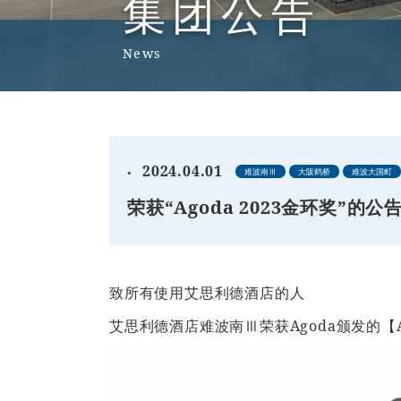
集团公告
News
2024.04.01
难波南Ⅲ
大阪鹤桥
难波大国町
荣获“Agoda 2023金环奖”的公
致所有使用艾思利德酒店的人
艾思利德酒店难波南Ⅲ荣获Agoda颁发的【Ag