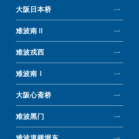
大阪日本桥
难波南Ⅱ
难波戎西
难波南Ⅰ
大阪心斋桥
难波黑门
难波道顿堀东