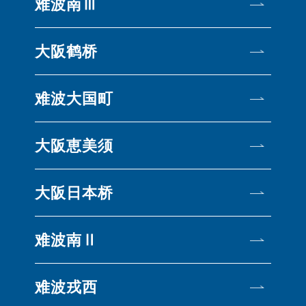
难波南Ⅲ
大阪鹤桥
难波大国町
大阪恵美须
大阪日本桥
难波南Ⅱ
难波戎西