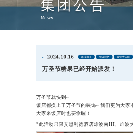
集团公告
News
2024.10.16
难波南Ⅲ
大阪鹤桥
难波大国町
万圣节糖果已经开始派发！
万圣节就快到~
饭店都换上了万圣节的装饰~ 我们更为大家
大家来饭店时也要拿喔！
*此活动只限艾思利德酒店难波南III、难