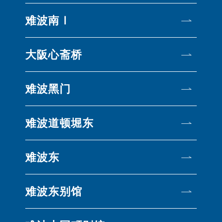
难波南Ⅰ
大阪心斋桥
难波黑门
难波道顿堀东
难波东
难波东别馆