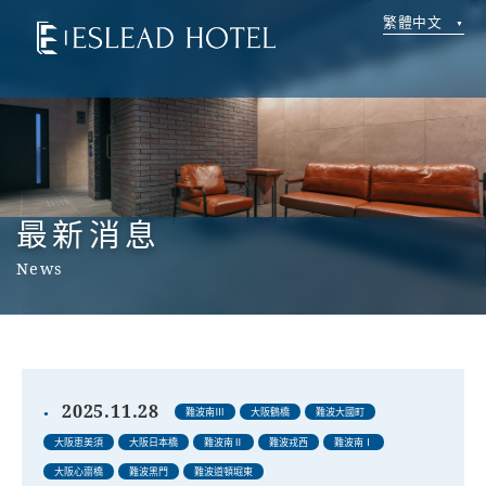
繁體中文
最新消息
News
2025.11.28
難波南Ⅲ
大阪鶴橋
難波大國町
大阪恵美須
大阪日本橋
難波南Ⅱ
難波戎西
難波南Ⅰ
大阪心齋橋
難波黑門
難波道頓堀東