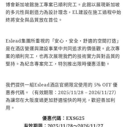
博會新加坡館施工專案已順利完工。此館以展現新加坡
的多元性與創造力為設計理念，EL建設在施工過程中始
終將安全與品質放在首位。
Eslead集團所重視的「安心・安全・舒適的空間打造」
是在酒店營運與建設事業中共同追求的價值觀。此次專
案的順利完工，也再次展現我們的技術實力與對品質的
堅持。為紀念專案完工，特別推出限時優惠活動。
我們提供一組Eslead酒店官網限定使用的 5% OFF 優
惠券代碼。（有效期限：2025/11/28 – 2026/11/27）
為讓您在大阪度過更加舒適愉快的時光，歡迎善加利
用。
優惠代碼：EXSG25
有效期限：2025/11/28～2026/11/27