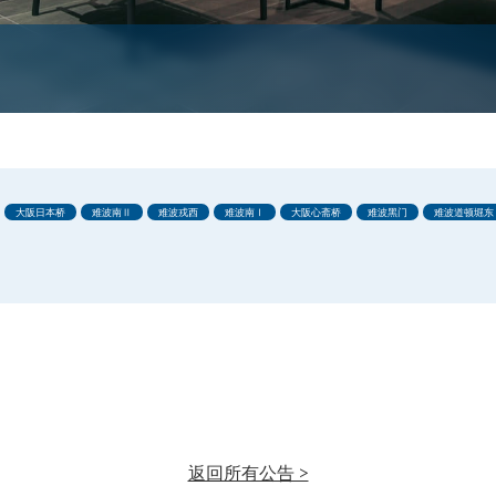
大阪日本桥
难波南Ⅱ
难波戎西
难波南Ⅰ
大阪心斋桥
难波黑门
难波道顿堀东
返回所有公告 >