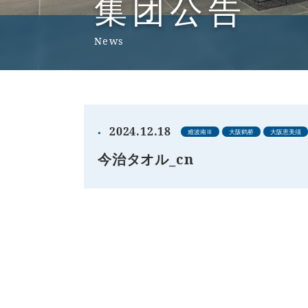
集团公告
News
2024.12.18
难波南Ⅲ
大阪鹤桥
大阪恵美须
今治タオル_cn