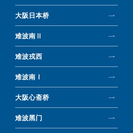
大阪日本桥
难波南Ⅱ
难波戎西
难波南Ⅰ
大阪心斋桥
难波黑门