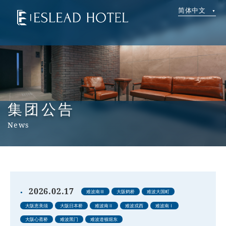
简体中文
集团公告
News
2026.02.17
难波南Ⅲ
大阪鹤桥
难波大国町
大阪恵美须
大阪日本桥
难波南Ⅱ
难波戎西
难波南Ⅰ
大阪心斋桥
难波黑门
难波道顿堀东