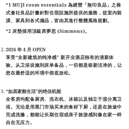
*1 MUJI room essentials 為經營「無印良品」之株
式會社良品計畫針對住宿設施所提供的服務，從室內裝
潢、家具到各式備品，皆由其進行整體風格規劃。
*2 床墊採用頂級席夢思 (Simmons)。
2026 年 4 月 OPEN
享受“全新建筑的
纯净
感” 新开
业
酒店独有的清新体
验
。从
卫
浴
设
施到床
单备
品，一切都是
崭
新洁
净
的，
让
您在最舒适的
环
境中
彻
底放松。
“如居家般生活”的
绝
佳机能
全客房均配
备
厨房、洗衣机、冰箱以及独立干湿分离
卫
浴。无
论
是用黑门市
场买
来的食材下厨，
还
是在旅途中
完成洗滌，都能
让长
期住宿或
亲
子旅游感到像在家一
样
自在无
压
力。