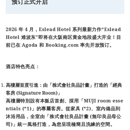
预订正式开启
2026 年 4 月，Eslead Hotel 系列最新力作“Eslead
Hotel
难
波
东”即将在大阪南区黄金地段盛大开
业
！目
前已在 Agoda 和 Booking.com 率先开放
预订
。
酒店特色亮点：
高樓層首度引進：由「株式會社良品計畫」打造的「經典
客房 (Signature Room)」
高樓層特別設有本飯店首創、採用「MUJI room esse
ntials (*1)」的專屬客房。從家具 (*2)、室內備品到
沐浴用品，全室由「株式會社良品計畫 (無印良品母公
司)」統一風格打造，為您呈現極簡且洗練的空間。