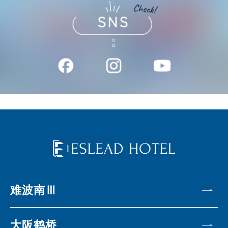
难波南Ⅲ
大阪鹤桥