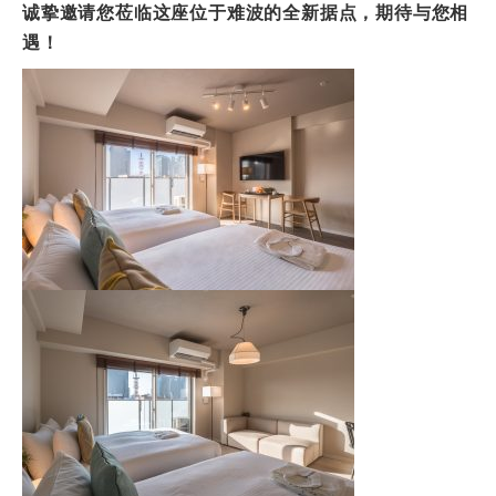
诚挚
邀
请
您莅
临这
座位于
难
波的全新据点，期待与您相
遇！