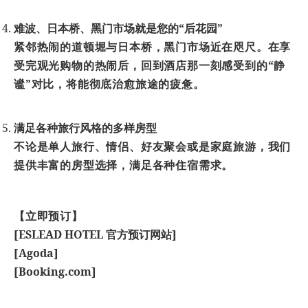
难
波、日本
桥
、黑门市
场
就是您的“后花园”
紧邻热闹
的道
顿
堀与日本
桥
，黑门市
场
近在咫尺。在享
受完
观
光
购
物的
热闹
后，回到酒店那一刻感受到的“静
谧”
对
比，将能
彻
底治愈旅途的疲
惫
。
满
足各种旅行
风
格的多
样
房型
不
论
是
单
人旅行、情
侣
、好友聚会或是家庭旅游，我
们
提供丰富的房型
选择
，
满
足各种住宿需求。
【立即
预订
】
[
ESLEAD HOTEL 官方预订网站
]
[
Agoda
]
[
Booking.com
]