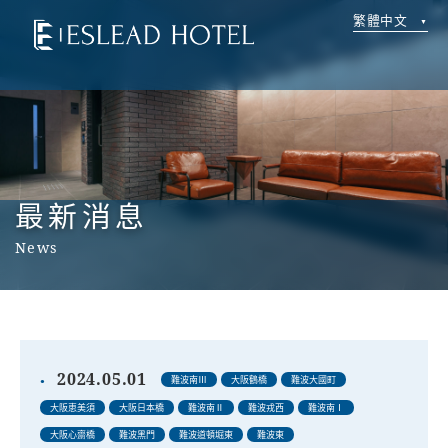
繁體中文
最新消息
News
2024.05.01
難波南Ⅲ
大阪鶴橋
難波大國町
大阪恵美須
大阪日本橋
難波南Ⅱ
難波戎西
難波南Ⅰ
大阪心齋橋
難波黑門
難波道頓堀東
難波東