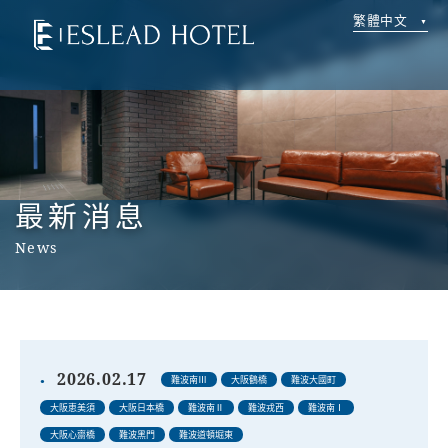
繁體中文
最新消息
News
2026.02.17
難波南Ⅲ
大阪鶴橋
難波大國町
大阪恵美須
大阪日本橋
難波南Ⅱ
難波戎西
難波南Ⅰ
大阪心齋橋
難波黑門
難波道頓堀東