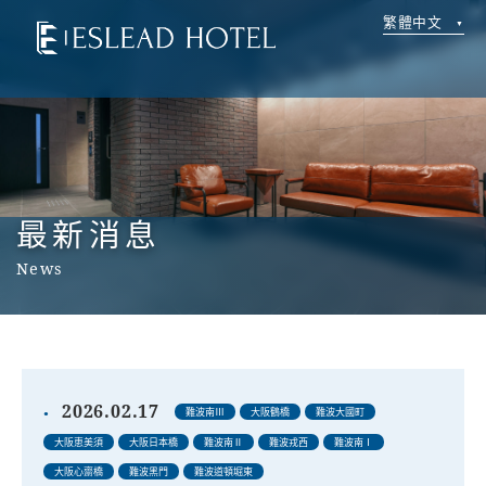
繁體中文
最新消息
News
2026.02.17
難波南Ⅲ
大阪鶴橋
難波大國町
大阪恵美須
大阪日本橋
難波南Ⅱ
難波戎西
難波南Ⅰ
大阪心齋橋
難波黑門
難波道頓堀東