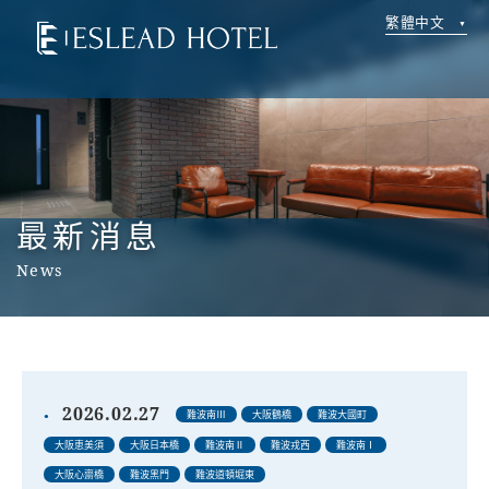
繁體中文
最新消息
News
2026.02.27
難波南Ⅲ
大阪鶴橋
難波大國町
大阪恵美須
大阪日本橋
難波南Ⅱ
難波戎西
難波南Ⅰ
大阪心齋橋
難波黑門
難波道頓堀東