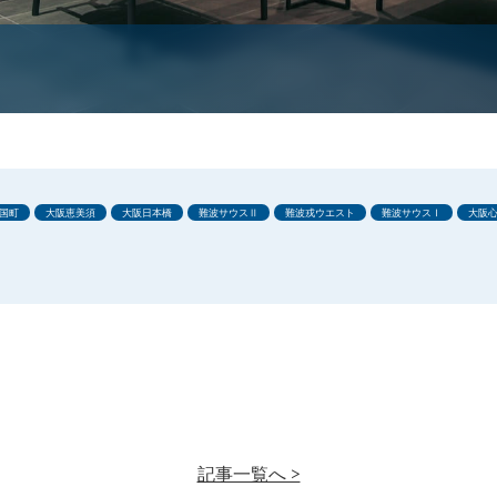
国町
大阪恵美須
大阪日本橋
難波サウスⅡ
難波戎ウエスト
難波サウスⅠ
大阪
記事一覧へ >