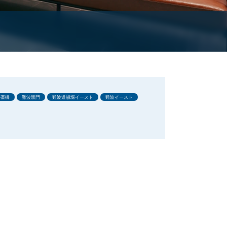
心斎橋
難波黒門
難波道頓堀イースト
難波イースト