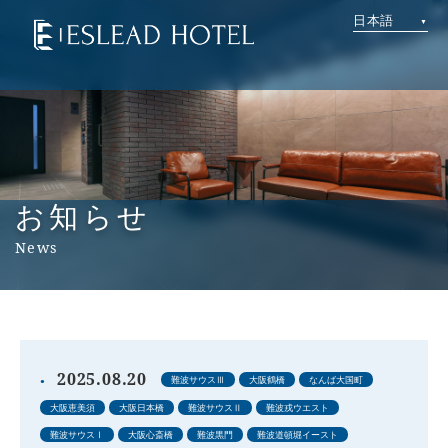
日本語
お知らせ
News
2025.08.20
難波サウスⅢ
大阪鶴橋
なんば大国町
大阪恵美須
大阪日本橋
難波サウスⅡ
難波戎ウエスト
難波サウスⅠ
大阪心斎橋
難波黒門
難波道頓堀イースト