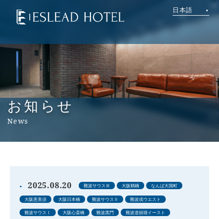
日本語
お知らせ
News
2025.08.20
難波サウスⅢ
大阪鶴橋
なんば大国町
大阪恵美須
大阪日本橋
難波サウスⅡ
難波戎ウエスト
難波サウスⅠ
大阪心斎橋
難波黒門
難波道頓堀イースト