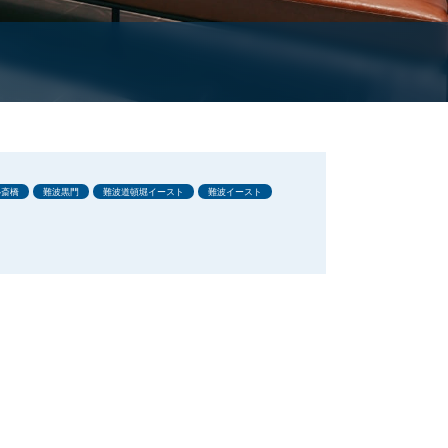
心斎橋
難波黒門
難波道頓堀イースト
難波イースト