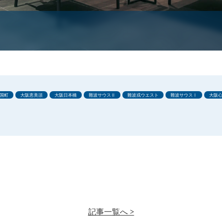
国町
大阪恵美須
大阪日本橋
難波サウスⅡ
難波戎ウエスト
難波サウスⅠ
大阪
記事一覧へ >