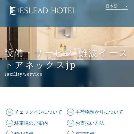
日本語
設備・サービス 難波イース
トアネックスjp
Facility/Service
チェックインについて
手荷物預かりについて
駐車場のご案内
お支払い方法