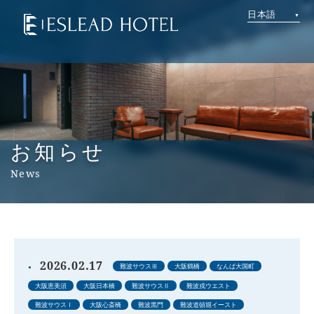
日本語
お知らせ
News
2026.02.17
難波サウスⅢ
大阪鶴橋
なんば大国町
大阪恵美須
大阪日本橋
難波サウスⅡ
難波戎ウエスト
難波サウスⅠ
大阪心斎橋
難波黒門
難波道頓堀イースト