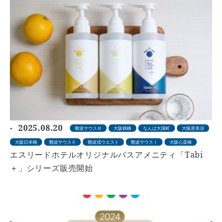
2025.08.20
難波サウスⅢ
大阪鶴橋
なんば大国町
大阪恵美須
大阪日本橋
難波サウスⅡ
難波戎ウエスト
難波サウスⅠ
大阪心斎橋
エスリードホテルオリジナルバスアメニティ「Tabi
＋」シリーズ販売開始