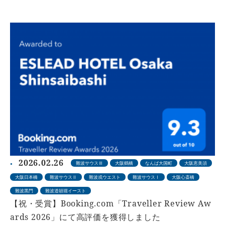
2026.02.26
難波サウスⅢ
大阪鶴橋
なんば大国町
大阪恵美須
大阪日本橋
難波サウスⅡ
難波戎ウエスト
難波サウスⅠ
大阪心斎橋
難波黒門
難波道頓堀イースト
【祝・受賞】Booking.com「Traveller Review Aw
ards 2026」にて高評価を獲得しました