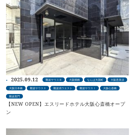
2025.09.12
難波サウスⅢ
大阪鶴橋
なんば大国町
大阪恵美須
大阪日本橋
難波サウスⅡ
難波戎ウエスト
難波サウスⅠ
大阪心斎橋
難波黒門
【NEW OPEN】エスリードホテル大阪心斎橋オープ
ン