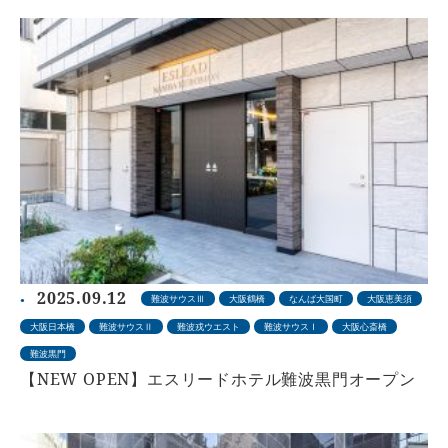
2025.09.12
難波サウスⅢ
大阪鶴橋
なんば大国町
大阪恵美須
大阪日本橋
難波サウスⅡ
難波戎ウエスト
難波サウスⅠ
大阪心斎橋
難波黒門
【NEW OPEN】エスリードホテル難波黒門オープン