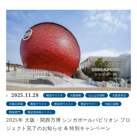
2025.11.28
難波サウスⅢ
大阪鶴橋
なんば大国町
大阪恵美須
大阪日本橋
難波サウスⅡ
難波戎ウエスト
難波サウスⅠ
大阪心斎橋
難波黒門
難波道頓堀イースト
2025年 大阪・関西万博 シンガポールパビリオン プロ
ジェクト完了のお知らせ & 特別キャンペーン