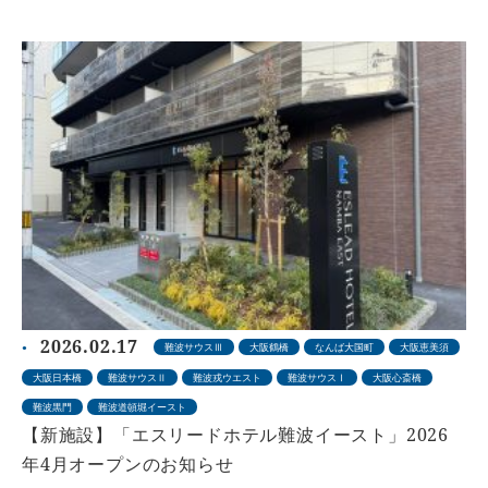
2026.02.17
難波サウスⅢ
大阪鶴橋
なんば大国町
大阪恵美須
大阪日本橋
難波サウスⅡ
難波戎ウエスト
難波サウスⅠ
大阪心斎橋
難波黒門
難波道頓堀イースト
【新施設】「エスリードホテル難波イースト」2026
年4月オープンのお知らせ