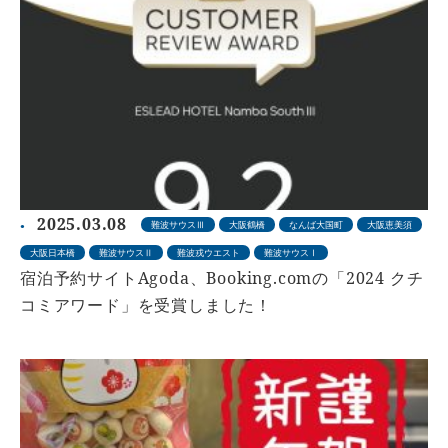
2025.03.08
難波サウスⅢ
大阪鶴橋
なんば大国町
大阪恵美須
大阪日本橋
難波サウスⅡ
難波戎ウエスト
難波サウスⅠ
宿泊予約サイトAgoda、Booking.comの「2024 クチ
コミアワード」を受賞しました！