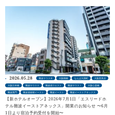
2026.05.28
難波サウスⅢ
大阪鶴橋
なんば大国町
大阪恵美須
大阪日本橋
難波サウスⅡ
難波戎ウエスト
難波サウスⅠ
大阪心斎橋
難波黒門
難波道頓堀イースト
難波イースト
難波イーストアネックス
【新ホテルオープン】2026年7月1日「エスリードホ
テル難波イーストアネックス」開業のお知らせ 〜6月
1日より宿泊予約受付を開始〜