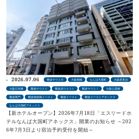
2026.07.06
難波サウスⅢ
大阪鶴橋
なんば大国町
大阪恵美須
大阪日本橋
難波サウスⅡ
難波戎ウエスト
難波サウスⅠ
大阪心斎橋
難波黒門
難波道頓堀イースト
難波イースト
難波イーストアネックス
なんば大国町アネックス
【新ホテルオープン】2026年7月18日「エスリードホ
テルなんば大国町アネックス」開業のお知らせ ～202
6年7月3日より宿泊予約受付を開始～