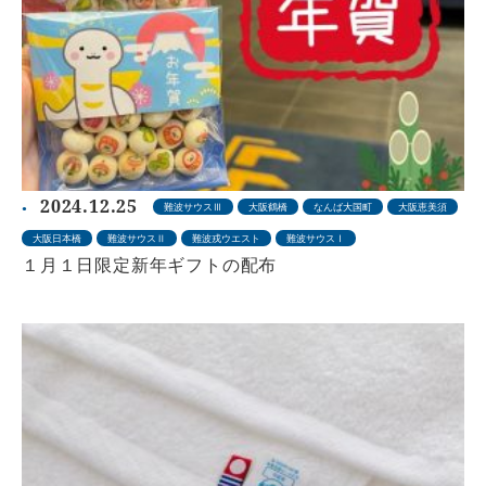
2024.12.25
難波サウスⅢ
大阪鶴橋
なんば大国町
大阪恵美須
大阪日本橋
難波サウスⅡ
難波戎ウエスト
難波サウスⅠ
１月１日限定新年ギフトの配布