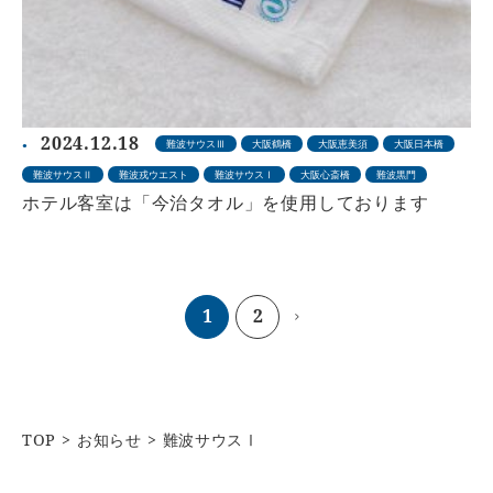
2024.12.18
難波サウスⅢ
大阪鶴橋
大阪恵美須
大阪日本橋
難波サウスⅡ
難波戎ウエスト
難波サウスⅠ
大阪心斎橋
難波黒門
ホテル客室は「今治タオル」を使用しております
1
2
TOP
お知らせ
難波サウスⅠ