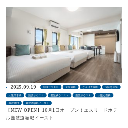
2025.09.19
難波サウスⅢ
大阪鶴橋
なんば大国町
大阪恵美須
大阪日本橋
難波サウスⅡ
難波戎ウエスト
難波サウスⅠ
大阪心斎橋
難波黒門
難波道頓堀イースト
【NEW OPEN】10月1日オープン！エスリードホテ
ル難波道頓堀イースト