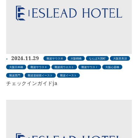
2024.11.29
難波サウスⅢ
大阪鶴橋
なんば大国町
大阪恵美須
大阪日本橋
難波サウスⅡ
難波戎ウエスト
難波サウスⅠ
大阪心斎橋
難波黒門
難波道頓堀イースト
難波イースト
チェックインガイドja