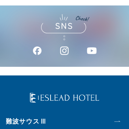
難波サウスⅢ