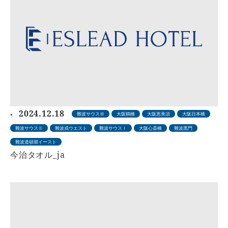
2024.12.18
難波サウスⅢ
大阪鶴橋
大阪恵美須
大阪日本橋
難波サウスⅡ
難波戎ウエスト
難波サウスⅠ
大阪心斎橋
難波黒門
難波道頓堀イースト
今治タオル_ja