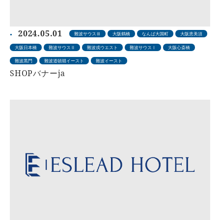
2024.05.01
難波サウスⅢ
大阪鶴橋
なんば大国町
大阪恵美須
大阪日本橋
難波サウスⅡ
難波戎ウエスト
難波サウスⅠ
大阪心斎橋
難波黒門
難波道頓堀イースト
難波イースト
SHOPバナーja