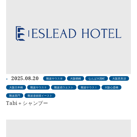
2025.08.20
難波サウスⅢ
大阪鶴橋
なんば大国町
大阪恵美須
大阪日本橋
難波サウスⅡ
難波戎ウエスト
難波サウスⅠ
大阪心斎橋
難波黒門
難波道頓堀イースト
Tabi＋シャンプー