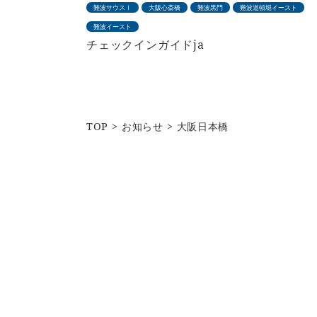
難波サウスⅠ
大阪心斎橋
難波黒門
難波道頓堀イースト
難波イースト
チェックインガイドja
TOP
お知らせ
大阪日本橋