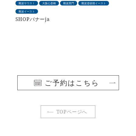
難波サウスⅠ
大阪心斎橋
難波黒門
難波道頓堀イースト
難波イースト
SHOPバナーja
ご予約はこちら
TOPページへ