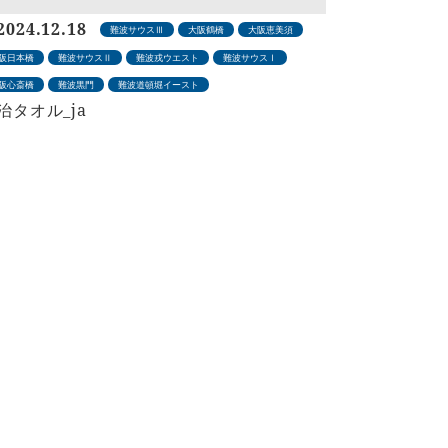
2024.12.18
難波サウスⅢ
大阪鶴橋
大阪恵美須
阪日本橋
難波サウスⅡ
難波戎ウエスト
難波サウスⅠ
阪心斎橋
難波黒門
難波道頓堀イースト
治タオル_ja