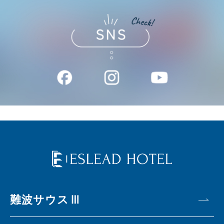
難波サウスⅢ