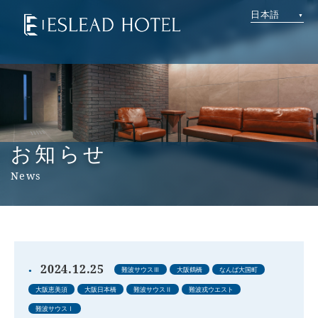
日本語
お知らせ
News
2024.12.25
難波サウスⅢ
大阪鶴橋
なんば大国町
大阪恵美須
大阪日本橋
難波サウスⅡ
難波戎ウエスト
難波サウスⅠ