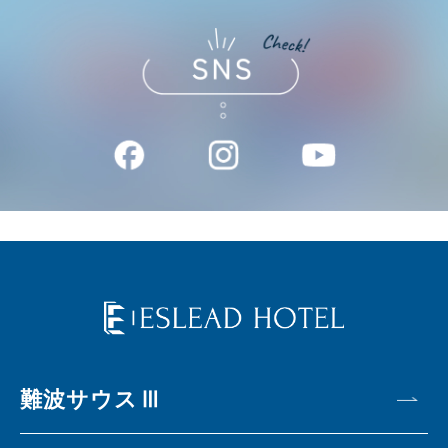
難波サウスⅢ