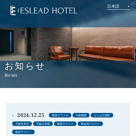
日本語
お知らせ
News
2024.12.25
難波サウスⅢ
大阪鶴橋
なんば大国町
大阪恵美須
大阪日本橋
難波サウスⅡ
難波戎ウエスト
難波サウスⅠ