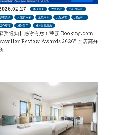
2026.02.27
难波南Ⅲ
大阪鹤桥
难波大国町
阪恵美须
大阪日本桥
难波南Ⅱ
难波戎西
难波南Ⅰ
阪心斋桥
难波黑门
难波道顿堀东
获奖通知】感谢有您！荣获 Booking.com
raveller Review Awards 2026” 全店高分
价