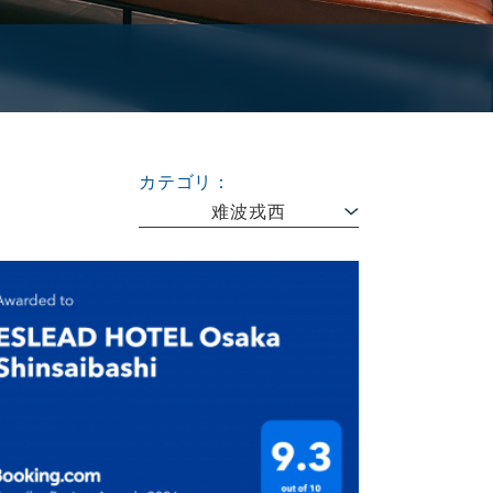
カテゴリ：
难波戎西