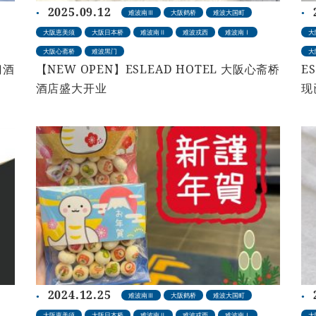
2025.09.12
难波南Ⅲ
大阪鹤桥
难波大国町
大阪恵美须
大阪日本桥
难波南Ⅱ
难波戎西
难波南Ⅰ
大
大阪心斋桥
难波黑门
大
门酒
【NEW OPEN】ESLEAD HOTEL 大阪心斋桥
E
酒店盛大开业
现
2024.12.25
难波南Ⅲ
大阪鹤桥
难波大国町
大阪恵美须
大阪日本桥
难波南Ⅱ
难波戎西
难波南Ⅰ
大