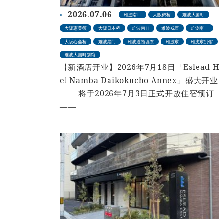
2026.07.06
难波南Ⅲ
大阪鹤桥
难波大国町
大阪恵美须
大阪日本桥
难波南Ⅱ
难波戎西
难波南Ⅰ
大阪心斋桥
难波黑门
难波道顿堀东
难波东
难波东别馆
难波大国町别馆
【新酒店开业】2026年7月18日「Eslead H
el Namba Daikokucho Annex」盛大开业
—— 将于2026年7月3日正式开放住宿预订
——