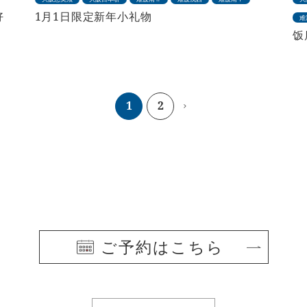
好
1月1日限定新年小礼物
难
饭
1
2
ご予約はこちら