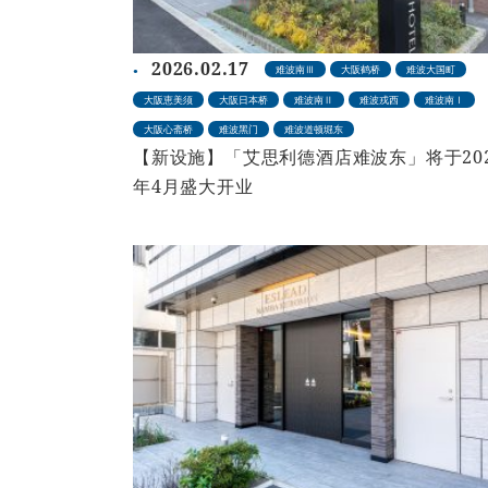
2026.02.17
难波南Ⅲ
大阪鹤桥
难波大国町
大阪恵美须
大阪日本桥
难波南Ⅱ
难波戎西
难波南Ⅰ
大阪心斋桥
难波黑门
难波道顿堀东
【新设施】「艾思利德酒店难波东」将于20
年4月盛大开业