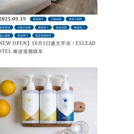
2025.09.19
难波南Ⅲ
大阪鹤桥
难波大国町
阪恵美须
大阪日本桥
难波南Ⅱ
难波戎西
难波南Ⅰ
阪心斋桥
难波黑门
难波道顿堀东
NEW OPEN】10月1日盛大开业！ESLEAD
OTEL 难波道顿堀东