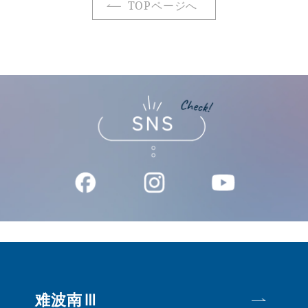
TOPページへ
难波南Ⅲ