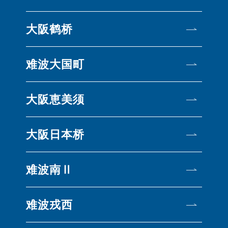
大阪鹤桥
难波大国町
大阪恵美须
大阪日本桥
难波南Ⅱ
难波戎西