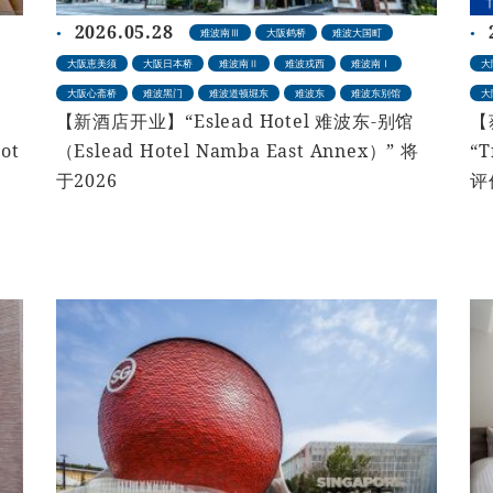
2026.05.28
难波南Ⅲ
大阪鹤桥
难波大国町
大阪恵美须
大阪日本桥
难波南Ⅱ
难波戎西
难波南Ⅰ
大
大阪心斋桥
难波黑门
难波道顿堀东
难波东
难波东别馆
大
【新酒店开业】“Eslead Hotel 难波东-别馆
【
ot
（Eslead Hotel Namba East Annex）” 将
“T
于2026
评