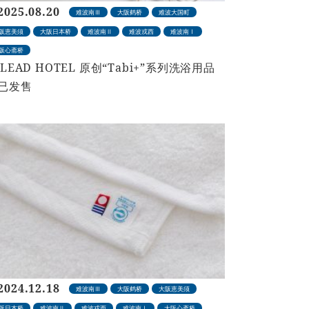
2025.08.20
难波南Ⅲ
大阪鹤桥
难波大国町
阪恵美须
大阪日本桥
难波南Ⅱ
难波戎西
难波南Ⅰ
阪心斋桥
SLEAD HOTEL 原创“Tabi+”系列洗浴用品
已发售
2024.12.18
难波南Ⅲ
大阪鹤桥
大阪恵美须
阪日本桥
难波南Ⅱ
难波戎西
难波南Ⅰ
大阪心斋桥