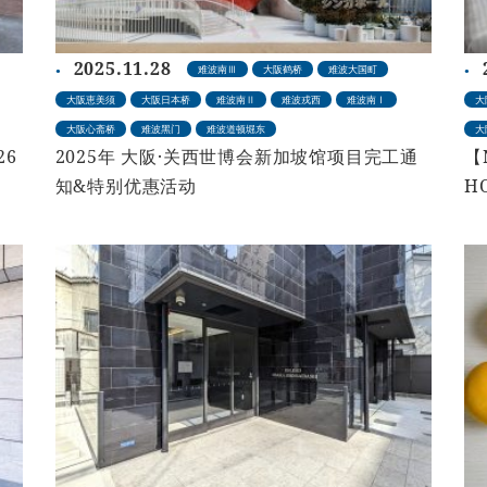
2025.11.28
难波南Ⅲ
大阪鹤桥
难波大国町
大阪恵美须
大阪日本桥
难波南Ⅱ
难波戎西
难波南Ⅰ
大
大阪心斋桥
难波黑门
难波道顿堀东
大
26
2025年 大阪·关西世博会新加坡馆项目完工通
【
知&特别优惠活动
H