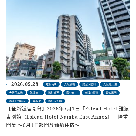
2026.05.28
難波南Ⅲ
大阪鶴橋
難波大國町
大阪恵美須
大阪日本橋
難波南Ⅱ
難波戎西
難波南Ⅰ
大阪心齋橋
難波黑門
難波道頓堀東
難波東
難波東別館
【全新飯店開幕】2026年7月1日「Eslead Hotel 難波
東別館（Eslead Hotel Namba East Annex）」隆重
開業 〜6月1日起開放預約住宿〜