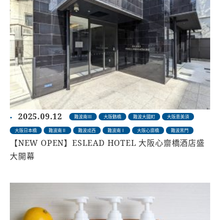
2025.09.12
難波南Ⅲ
大阪鶴橋
難波大國町
大阪恵美須
大阪日本橋
難波南Ⅱ
難波戎西
難波南Ⅰ
大阪心齋橋
難波黑門
【NEW OPEN】ESLEAD HOTEL 大阪心齋橋酒店盛
大開幕