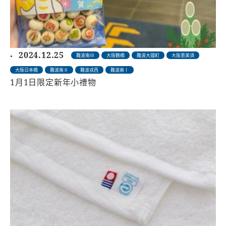
2024.12.25
難波南Ⅲ
大阪鶴橋
難波大國町
大阪恵美須
大阪日本橋
難波南Ⅱ
難波戎西
難波南Ⅰ
1月1日限定新年小禮物