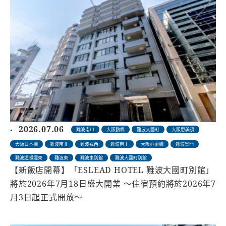
2026.07.06
難波南Ⅲ
大阪鶴橋
難波大國町
大阪恵美須
大阪日本橋
難波南Ⅱ
難波戎西
難波南Ⅰ
大阪心齋橋
難波黑門
難波道頓堀東
難波東
難波東別館
難波大國町別館
【新飯店開幕】「ESLEAD HOTEL 難波大國町別館」
將於2026年7月18日盛大開業 ～住宿預約將於2026年7
月3日起正式開放～