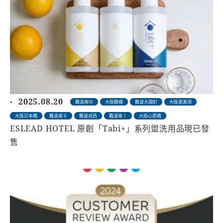
2025.08.20
難波南Ⅲ
大阪鶴橋
難波大國町
大阪恵美須
大阪日本橋
難波南Ⅱ
難波戎西
難波南Ⅰ
大阪心齋橋
ESLEAD HOTEL 原創「Tabi+」系列盥洗用品現已發
售