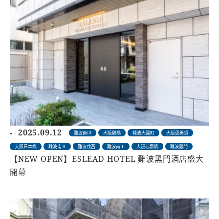
2025.09.12
難波南Ⅲ
大阪鶴橋
難波大國町
大阪恵美須
大阪日本橋
難波南Ⅱ
難波戎西
難波南Ⅰ
大阪心齋橋
難波黑門
【NEW OPEN】ESLEAD HOTEL 難波黑門酒店盛大
開幕