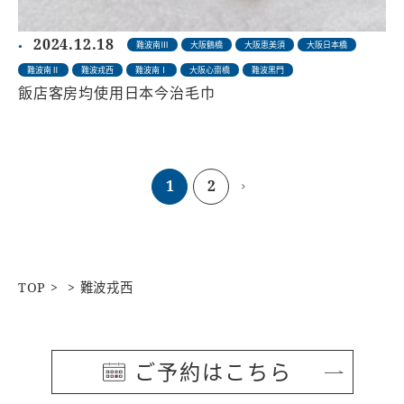
2024.12.18
難波南Ⅲ
大阪鶴橋
大阪恵美須
大阪日本橋
難波南Ⅱ
難波戎西
難波南Ⅰ
大阪心齋橋
難波黑門
飯店客房均使用日本今治毛巾
1
2
TOP
難波戎西
ご予約はこちら