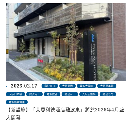
2026.02.17
難波南Ⅲ
大阪鶴橋
難波大國町
大阪恵美須
大阪日本橋
難波南Ⅱ
難波戎西
難波南Ⅰ
大阪心齋橋
難波黑門
難波道頓堀東
【新設施】「艾思利德酒店難波東」將於2026年4月盛
大開幕