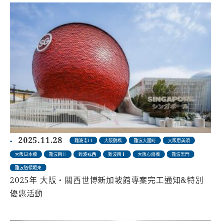
2025.11.28
難波南Ⅲ
大阪鶴橋
難波大國町
大阪恵美須
大阪日本橋
難波南Ⅱ
難波戎西
難波南Ⅰ
大阪心齋橋
難波黑門
難波道頓堀東
2025年 大阪・關西世博新加坡館專案完工通知&特別
優惠活動