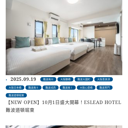
2025.09.19
難波南Ⅲ
大阪鶴橋
難波大國町
大阪恵美須
大阪日本橋
難波南Ⅱ
難波戎西
難波南Ⅰ
大阪心齋橋
難波黑門
難波道頓堀東
【NEW OPEN】10月1日盛大開幕！ESLEAD HOTEL
難波道頓堀東