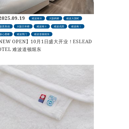
2025.09.19
难波南Ⅲ
大阪鹤桥
难波大国町
阪恵美须
大阪日本桥
难波南Ⅱ
难波戎西
难波南Ⅰ
阪心斋桥
难波黑门
难波道顿堀东
NEW OPEN】10月1日盛大开业！ESLEAD
OTEL 难波道顿堀东