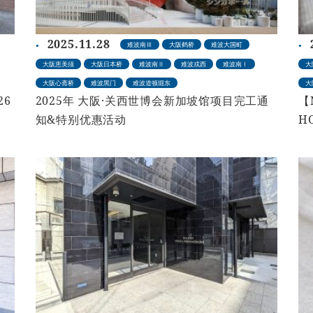
2025.11.28
难波南Ⅲ
大阪鹤桥
难波大国町
大阪恵美须
大阪日本桥
难波南Ⅱ
难波戎西
难波南Ⅰ
大
大阪心斋桥
难波黑门
难波道顿堀东
大
26
2025年 大阪·关西世博会新加坡馆项目完工通
【
知&特别优惠活动
H