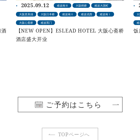
2025.09.12
难波南Ⅲ
大阪鹤桥
难波大国町
大阪恵美须
大阪日本桥
难波南Ⅱ
难波戎西
难波南Ⅰ
大
大阪心斋桥
难波黑门
难
门酒
【NEW OPEN】ESLEAD HOTEL 大阪心斋桥
饭
酒店盛大开业
ご予約はこちら
TOPページへ