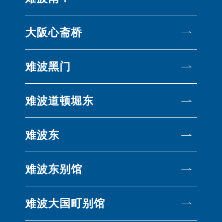
大阪心斋桥
难波黑门
难波道顿堀东
难波东
难波东别馆
难波大国町别馆