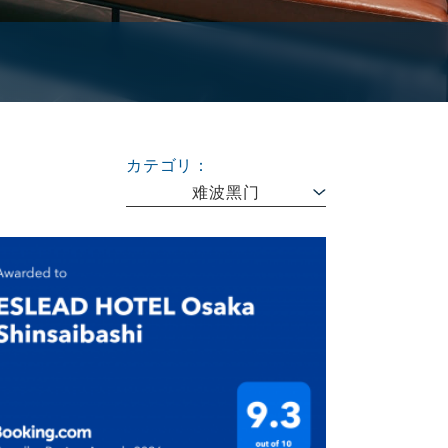
カテゴリ：
难波黑门