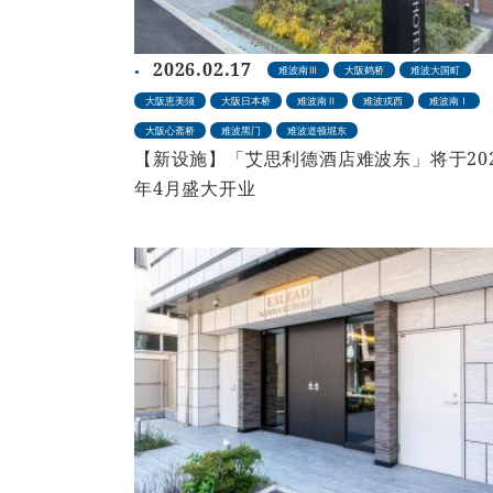
2026.02.17
难波南Ⅲ
大阪鹤桥
难波大国町
大阪恵美须
大阪日本桥
难波南Ⅱ
难波戎西
难波南Ⅰ
大阪心斋桥
难波黑门
难波道顿堀东
【新设施】「艾思利德酒店难波东」将于20
年4月盛大开业