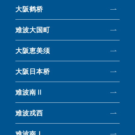
大阪鹤桥
难波大国町
大阪恵美须
大阪日本桥
难波南Ⅱ
难波戎西
难波南Ⅰ