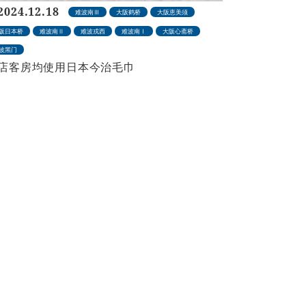
2024.12.18
难波南Ⅲ
大阪鹤桥
大阪恵美须
阪日本桥
难波南Ⅱ
难波戎西
难波南Ⅰ
大阪心斋桥
波黑门
店客房均使用日本今治毛巾