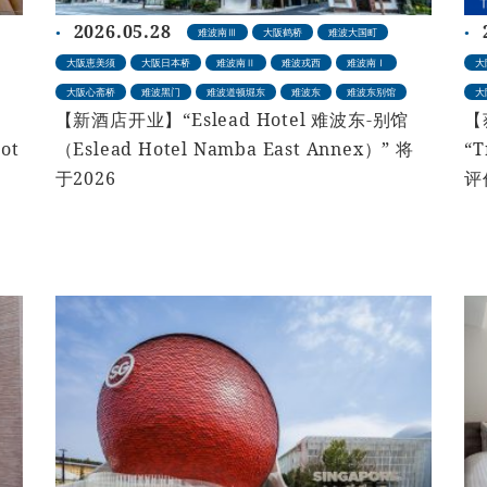
2026.05.28
难波南Ⅲ
大阪鹤桥
难波大国町
大阪恵美须
大阪日本桥
难波南Ⅱ
难波戎西
难波南Ⅰ
大
大阪心斋桥
难波黑门
难波道顿堀东
难波东
难波东别馆
大
【新酒店开业】“Eslead Hotel 难波东-别馆
【
ot
（Eslead Hotel Namba East Annex）” 将
“T
于2026
评