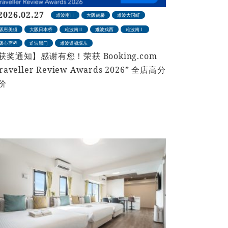
2026.02.27
难波南Ⅲ
大阪鹤桥
难波大国町
阪恵美须
大阪日本桥
难波南Ⅱ
难波戎西
难波南Ⅰ
阪心斋桥
难波黑门
难波道顿堀东
获奖通知】感谢有您！荣获 Booking.com
raveller Review Awards 2026” 全店高分
价