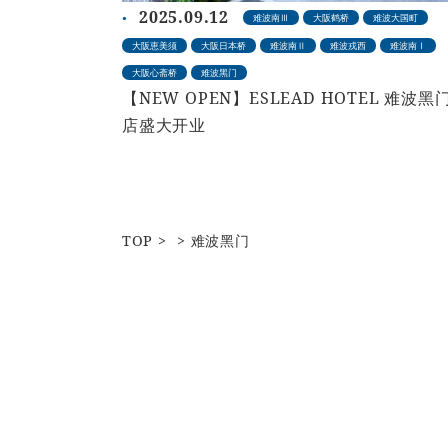
2025.09.12
难波南Ⅲ
大阪鹤桥
难波大国町
大阪恵美须
大阪日本桥
难波南Ⅱ
难波戎西
难波南Ⅰ
大阪心斋桥
难波黑门
【NEW OPEN】ESLEAD HOTEL 难波黑
店盛大开业
TOP
难波黑门