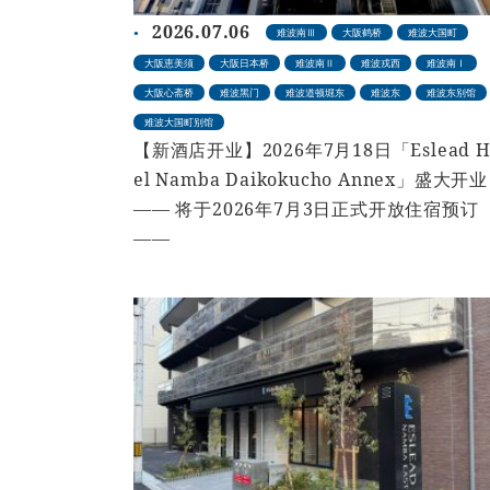
2026.07.06
难波南Ⅲ
大阪鹤桥
难波大国町
大阪恵美须
大阪日本桥
难波南Ⅱ
难波戎西
难波南Ⅰ
大阪心斋桥
难波黑门
难波道顿堀东
难波东
难波东别馆
难波大国町别馆
【新酒店开业】2026年7月18日「Eslead H
el Namba Daikokucho Annex」盛大开业
—— 将于2026年7月3日正式开放住宿预订
——