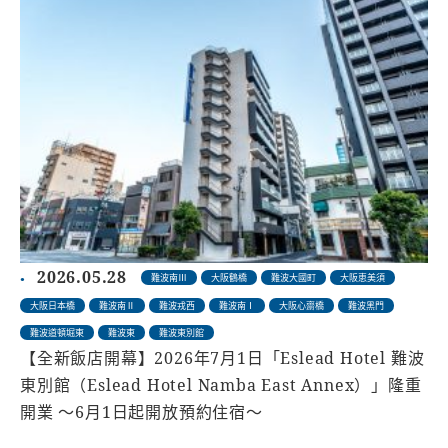
2026.05.28
難波南Ⅲ
大阪鶴橋
難波大國町
大阪恵美須
大阪日本橋
難波南Ⅱ
難波戎西
難波南Ⅰ
大阪心齋橋
難波黑門
難波道頓堀東
難波東
難波東別館
【全新飯店開幕】2026年7月1日「Eslead Hotel 難波
東別館（Eslead Hotel Namba East Annex）」隆重
開業 〜6月1日起開放預約住宿〜