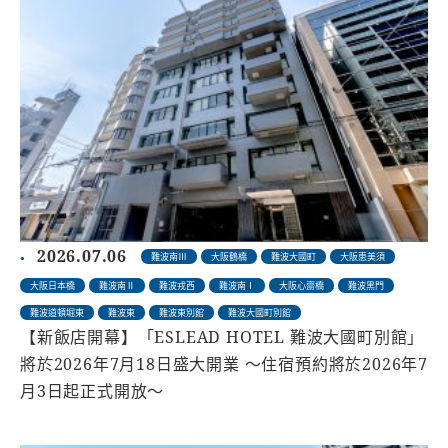
2026.07.06
難波南Ⅲ
大阪鶴橋
難波大國町
大阪恵美須
大阪日本橋
難波南Ⅱ
難波戎西
難波南Ⅰ
大阪心齋橋
難波黑門
難波道頓堀東
難波東
難波東別館
難波大國町別館
【新飯店開幕】「ESLEAD HOTEL 難波大國町別館」
將於2026年7月18日盛大開業 ～住宿預約將於2026年7
月3日起正式開放～