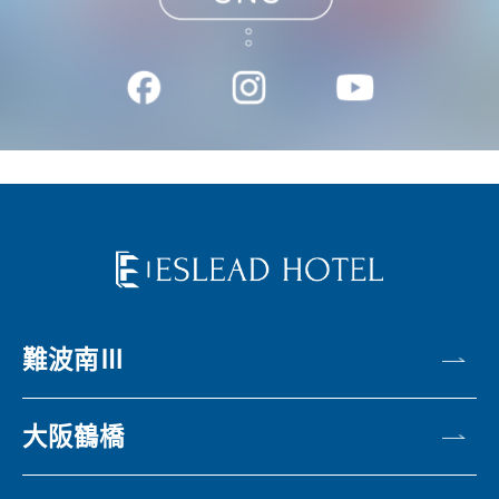
難波南Ⅲ
大阪鶴橋