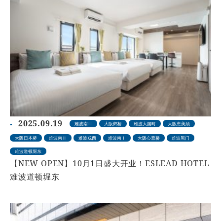
2025.09.19
难波南Ⅲ
大阪鹤桥
难波大国町
大阪恵美须
大阪日本桥
难波南Ⅱ
难波戎西
难波南Ⅰ
大阪心斋桥
难波黑门
难波道顿堀东
【NEW OPEN】10月1日盛大开业！ESLEAD HOTEL
难波道顿堀东