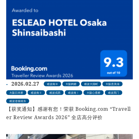
2026.02.27
难波南Ⅲ
大阪鹤桥
难波大国町
大阪恵美须
大阪日本桥
难波南Ⅱ
难波戎西
难波南Ⅰ
大阪心斋桥
难波黑门
难波道顿堀东
【获奖通知】感谢有您！荣获 Booking.com “Travell
er Review Awards 2026” 全店高分评价