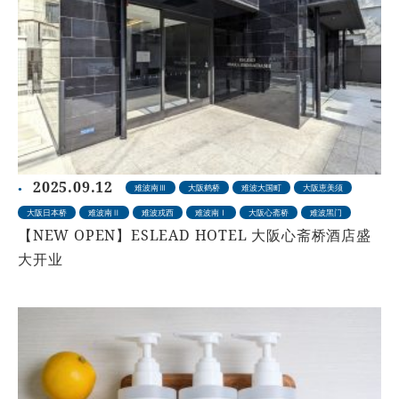
2025.09.12
难波南Ⅲ
大阪鹤桥
难波大国町
大阪恵美须
大阪日本桥
难波南Ⅱ
难波戎西
难波南Ⅰ
大阪心斋桥
难波黑门
【NEW OPEN】ESLEAD HOTEL 大阪心斋桥酒店盛
大开业