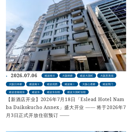
2026.07.06
难波南Ⅲ
大阪鹤桥
难波大国町
大阪恵美须
大阪日本桥
难波南Ⅱ
难波戎西
难波南Ⅰ
大阪心斋桥
难波黑门
难波道顿堀东
难波东
难波东别馆
难波大国町别馆
【新酒店开业】2026年7月18日「Eslead Hotel Nam
ba Daikokucho Annex」盛大开业 —— 将于2026年7
月3日正式开放住宿预订 ——