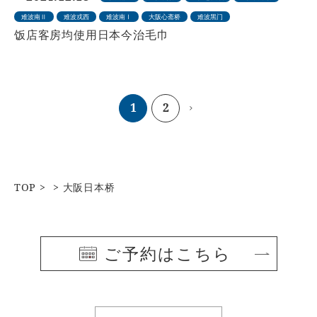
难波南Ⅱ
难波戎西
难波南Ⅰ
大阪心斋桥
难波黑门
饭店客房均使用日本今治毛巾
1
2
TOP
大阪日本桥
ご予約はこちら