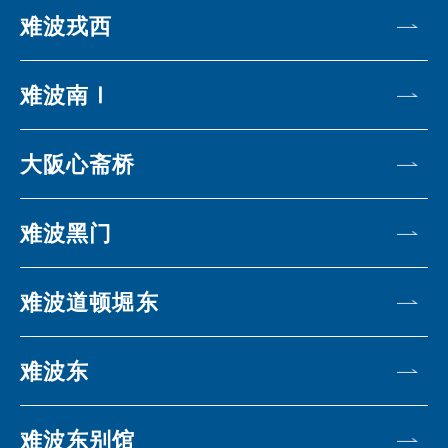
难波戎西
难波南Ⅰ
大阪心斋桥
难波黑门
难波道顿堀东
难波东
难波东别馆