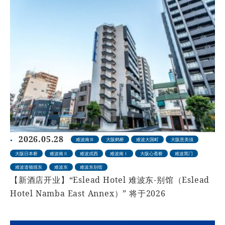
2026.05.28
难波南Ⅲ
大阪鹤桥
难波大国町
大阪恵美须
大阪日本桥
难波南Ⅱ
难波戎西
难波南Ⅰ
大阪心斋桥
难波黑门
难波道顿堀东
难波东
难波东别馆
【新酒店开业】“Eslead Hotel 难波东-别馆（Eslead
Hotel Namba East Annex）” 将于2026