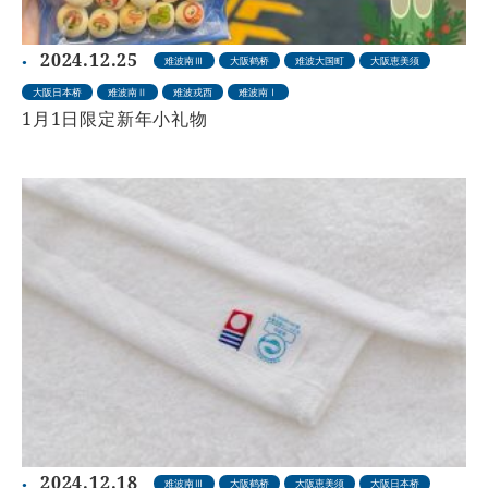
2024.12.25
难波南Ⅲ
大阪鹤桥
难波大国町
大阪恵美须
大阪日本桥
难波南Ⅱ
难波戎西
难波南Ⅰ
1月1日限定新年小礼物
2024.12.18
难波南Ⅲ
大阪鹤桥
大阪恵美须
大阪日本桥