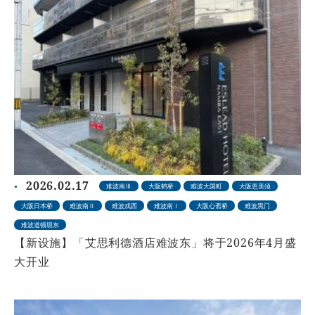
2026.02.17
难波南Ⅲ
大阪鹤桥
难波大国町
大阪恵美须
大阪日本桥
难波南Ⅱ
难波戎西
难波南Ⅰ
大阪心斋桥
难波黑门
难波道顿堀东
【新设施】「艾思利德酒店难波东」将于2026年4月盛
大开业