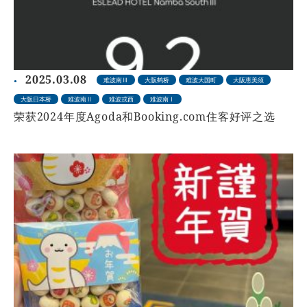
2025.03.08
难波南Ⅲ
大阪鹤桥
难波大国町
大阪恵美须
大阪日本桥
难波南Ⅱ
难波戎西
难波南Ⅰ
荣获2024年度Agoda和Booking.com住客好评之选