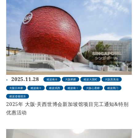
2025.11.28
难波南Ⅲ
大阪鹤桥
难波大国町
大阪恵美须
大阪日本桥
难波南Ⅱ
难波戎西
难波南Ⅰ
大阪心斋桥
难波黑门
难波道顿堀东
2025年 大阪·关西世博会新加坡馆项目完工通知&特别
优惠活动