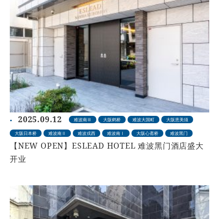
2025.09.12
难波南Ⅲ
大阪鹤桥
难波大国町
大阪恵美须
大阪日本桥
难波南Ⅱ
难波戎西
难波南Ⅰ
大阪心斋桥
难波黑门
【NEW OPEN】ESLEAD HOTEL 难波黑门酒店盛大
开业