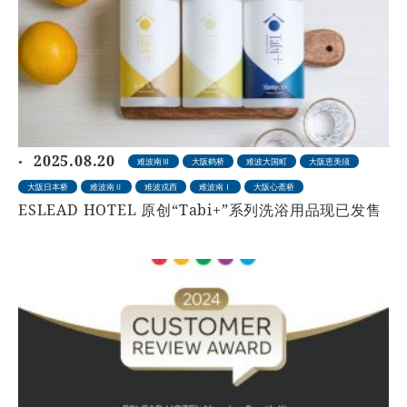
2025.08.20
难波南Ⅲ
大阪鹤桥
难波大国町
大阪恵美须
大阪日本桥
难波南Ⅱ
难波戎西
难波南Ⅰ
大阪心斋桥
ESLEAD HOTEL 原创“Tabi+”系列洗浴用品现已发售