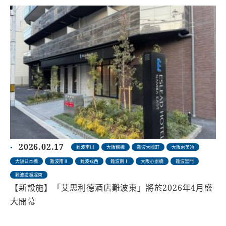
2026.02.17
難波南Ⅲ
大阪鶴橋
難波大國町
大阪恵美須
大阪日本橋
難波南Ⅱ
難波戎西
難波南Ⅰ
大阪心齋橋
難波黑門
難波道頓堀東
【新設施】「艾思利德酒店難波東」將於2026年4月盛
大開幕