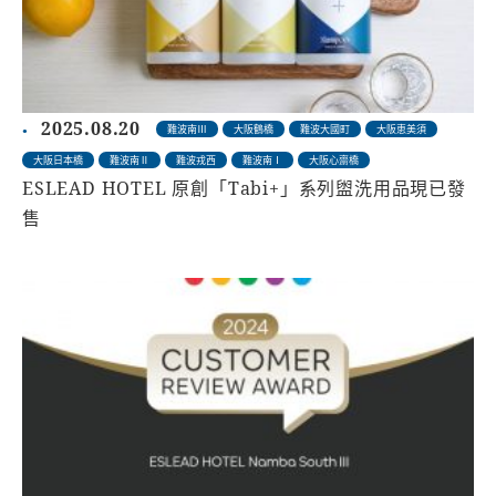
2025.08.20
難波南Ⅲ
大阪鶴橋
難波大國町
大阪恵美須
大阪日本橋
難波南Ⅱ
難波戎西
難波南Ⅰ
大阪心齋橋
ESLEAD HOTEL 原創「Tabi+」系列盥洗用品現已發
售