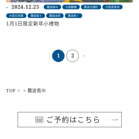
2024.12.25
難波南Ⅲ
大阪鶴橋
難波大國町
大阪恵美須
大阪日本橋
難波南Ⅱ
難波戎西
難波南Ⅰ
1月1日限定新年小禮物
1
2
TOP
難波南Ⅲ
ご予約はこちら