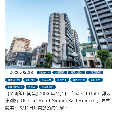
2026.05.28
難波南Ⅲ
大阪鶴橋
難波大國町
大阪恵美須
大阪日本橋
難波南Ⅱ
難波戎西
難波南Ⅰ
大阪心齋橋
難波黑門
難波道頓堀東
難波東
難波東別館
【全新飯店開幕】2026年7月1日「Eslead Hotel 難波
東別館（Eslead Hotel Namba East Annex）」隆重
開業 〜6月1日起開放預約住宿〜