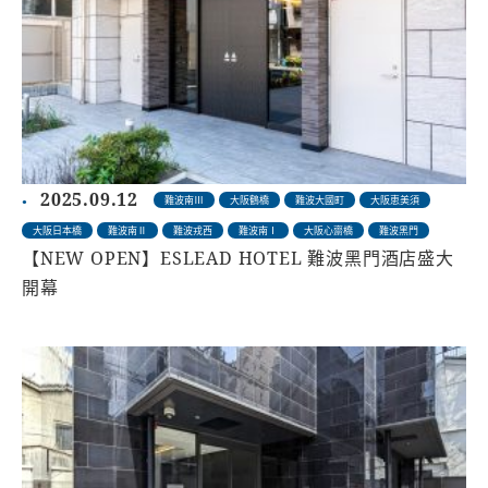
2025.09.12
難波南Ⅲ
大阪鶴橋
難波大國町
大阪恵美須
大阪日本橋
難波南Ⅱ
難波戎西
難波南Ⅰ
大阪心齋橋
難波黑門
【NEW OPEN】ESLEAD HOTEL 難波黑門酒店盛大
開幕