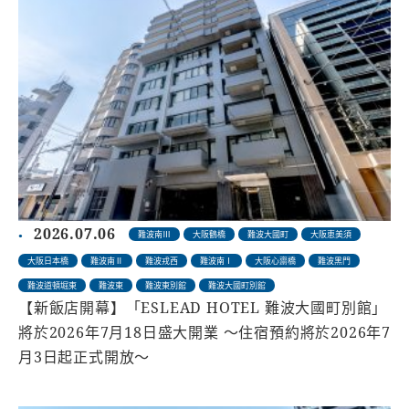
2026.07.06
難波南Ⅲ
大阪鶴橋
難波大國町
大阪恵美須
大阪日本橋
難波南Ⅱ
難波戎西
難波南Ⅰ
大阪心齋橋
難波黑門
難波道頓堀東
難波東
難波東別館
難波大國町別館
【新飯店開幕】「ESLEAD HOTEL 難波大國町別館」
將於2026年7月18日盛大開業 ～住宿預約將於2026年7
月3日起正式開放～