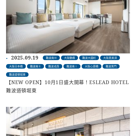
2025.09.19
難波南Ⅲ
大阪鶴橋
難波大國町
大阪恵美須
大阪日本橋
難波南Ⅱ
難波戎西
難波南Ⅰ
大阪心齋橋
難波黑門
難波道頓堀東
【NEW OPEN】10月1日盛大開幕！ESLEAD HOTEL
難波道頓堀東