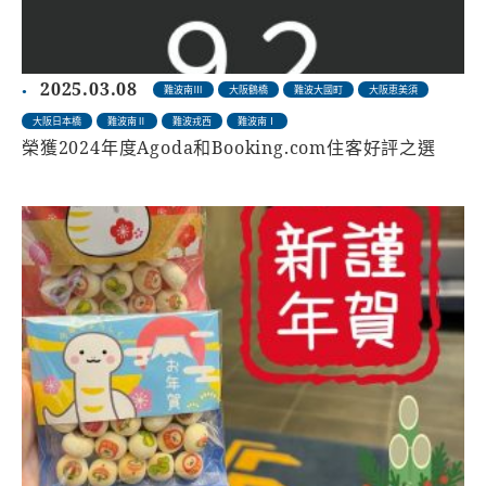
2025.03.08
難波南Ⅲ
大阪鶴橋
難波大國町
大阪恵美須
大阪日本橋
難波南Ⅱ
難波戎西
難波南Ⅰ
榮獲2024年度Agoda和Booking.com住客好評之選