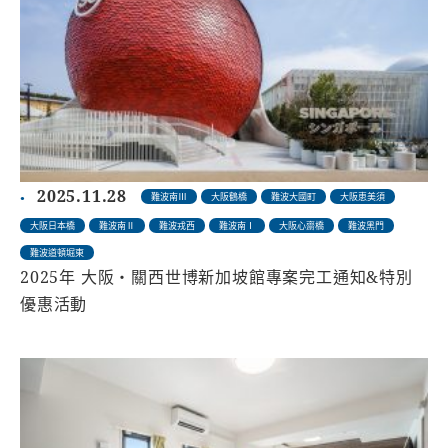
2025.11.28
難波南Ⅲ
大阪鶴橋
難波大國町
大阪恵美須
大阪日本橋
難波南Ⅱ
難波戎西
難波南Ⅰ
大阪心齋橋
難波黑門
難波道頓堀東
2025年 大阪・關西世博新加坡館專案完工通知&特別
優惠活動