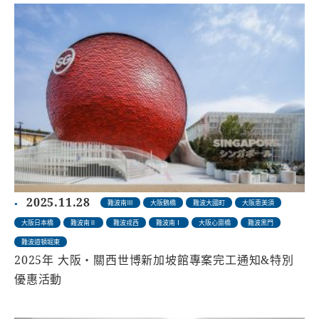
2025.11.28
難波南Ⅲ
大阪鶴橋
難波大國町
大阪恵美須
大阪日本橋
難波南Ⅱ
難波戎西
難波南Ⅰ
大阪心齋橋
難波黑門
難波道頓堀東
2025年 大阪・關西世博新加坡館專案完工通知&特別
優惠活動