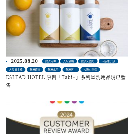
2025.08.20
難波南Ⅲ
大阪鶴橋
難波大國町
大阪恵美須
大阪日本橋
難波南Ⅱ
難波戎西
難波南Ⅰ
大阪心齋橋
ESLEAD HOTEL 原創「Tabi+」系列盥洗用品現已發
售