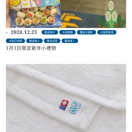
2024.12.25
難波南Ⅲ
大阪鶴橋
難波大國町
大阪恵美須
大阪日本橋
難波南Ⅱ
難波戎西
難波南Ⅰ
1月1日限定新年小禮物