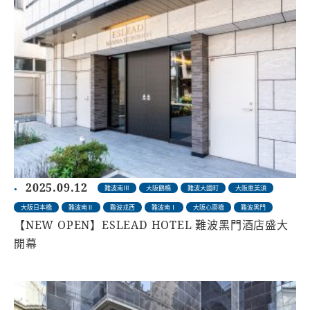
2025.09.12
難波南Ⅲ
大阪鶴橋
難波大國町
大阪恵美須
大阪日本橋
難波南Ⅱ
難波戎西
難波南Ⅰ
大阪心齋橋
難波黑門
【NEW OPEN】ESLEAD HOTEL 難波黑門酒店盛大
開幕