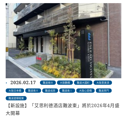
2026.02.17
難波南Ⅲ
大阪鶴橋
難波大國町
大阪恵美須
大阪日本橋
難波南Ⅱ
難波戎西
難波南Ⅰ
大阪心齋橋
難波黑門
難波道頓堀東
【新設施】「艾思利德酒店難波東」將於2026年4月盛
大開幕