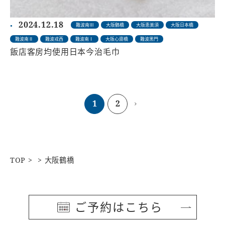
2024.12.18
難波南Ⅲ
大阪鶴橋
大阪恵美須
大阪日本橋
難波南Ⅱ
難波戎西
難波南Ⅰ
大阪心齋橋
難波黑門
飯店客房均使用日本今治毛巾
1
2
TOP
大阪鶴橋
ご予約はこちら