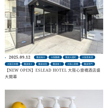
2025.09.12
難波南Ⅲ
大阪鶴橋
難波大國町
大阪恵美須
大阪日本橋
難波南Ⅱ
難波戎西
難波南Ⅰ
大阪心齋橋
難波黑門
【NEW OPEN】ESLEAD HOTEL 大阪心齋橋酒店盛
大開幕