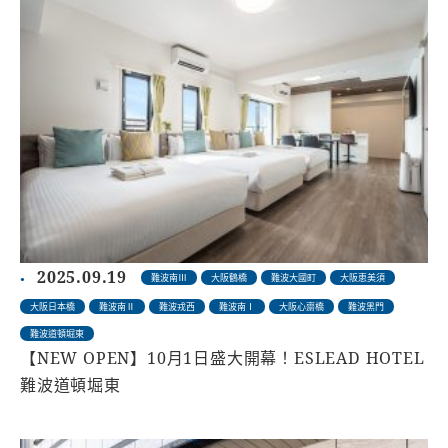
2025.09.19
難波南Ⅲ
大阪鶴橋
難波大國町
大阪恵美須
大阪日本橋
難波南Ⅱ
難波戎西
難波南Ⅰ
大阪心齋橋
難波黑門
難波道頓堀東
【NEW OPEN】10月1日盛大開幕！ESLEAD HOTEL
難波道頓堀東