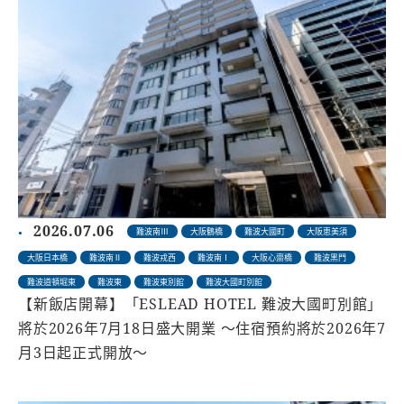
2026.07.06
難波南Ⅲ
大阪鶴橋
難波大國町
大阪恵美須
大阪日本橋
難波南Ⅱ
難波戎西
難波南Ⅰ
大阪心齋橋
難波黑門
難波道頓堀東
難波東
難波東別館
難波大國町別館
【新飯店開幕】「ESLEAD HOTEL 難波大國町別館」
將於2026年7月18日盛大開業 ～住宿預約將於2026年7
月3日起正式開放～