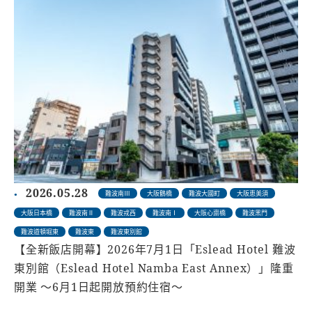
2026.05.28
難波南Ⅲ
大阪鶴橋
難波大國町
大阪恵美須
大阪日本橋
難波南Ⅱ
難波戎西
難波南Ⅰ
大阪心齋橋
難波黑門
難波道頓堀東
難波東
難波東別館
【全新飯店開幕】2026年7月1日「Eslead Hotel 難波
東別館（Eslead Hotel Namba East Annex）」隆重
開業 〜6月1日起開放預約住宿〜